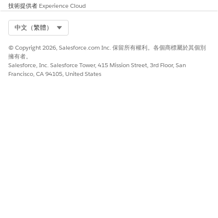
技術提供者
Experience Cloud
Select Org
中文（繁體）
© Copyright 2026, Salesforce.com Inc. 保留所有權利。各個商標屬於其個別
擁有者。
Salesforce, Inc. Salesforce Tower, 415 Mission Street, 3rd Floor, San
Francisco, CA 94105, United States