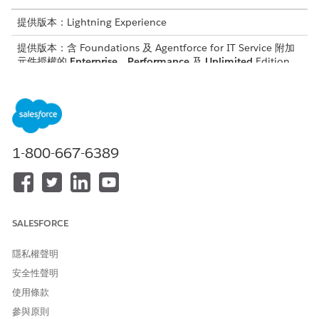
提供版本：Lightning Experience
提供版本：含 Foundations 及 Agentforce for IT Service 附加
元件授權的
Enterprise
、
Performance
及
Unlimited
Edition,
或包含在 Agentforce 1 Edition 中。需要每個使用者擁有
Agentforce for IT Service 附加元件才能存取動作。
所需的使用者權限
請參閱標準工作人員動作的
一般使用者存取權
。
1-800-667-6389
動作詳細資料
API 名稱
GetCurrentAssignedAssetDet
SALESFORCE
ails
參照動作類型
流程
隱私權聲明
安全性聲明
參考動作
取得目前指派的資產詳細資料
使用條款
此動作是否會執行一或多個提
是
參與原則
示範本?