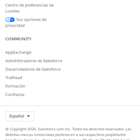
Centro de preferencias de
Tipo de acción de referencia
Estándar
cookies
Acción de referencia
Obtener elementos de
Sus opciones de
catálogo de servicio aptos
privacidad
¿Ejecuta esta acción una o
Sí
COMMUNITY
más plantillas de solicitud?
AppExchange
Administradores de Salesforce
Desarrolladores de Salesforce
¿RESOLVIÓ ESTE ARTÍCULO SU PROBLEMA?
¡Háganos saber cómo podemos mejorar!
Trailhead
Formación
Sí
No
Confianza
Select Org
Español
© Copyright 2026, Salesforce.com Inc. Todos los derechos reservados. Las
distintas marcas comerciales pertenecen a sus respectivos propietarios.