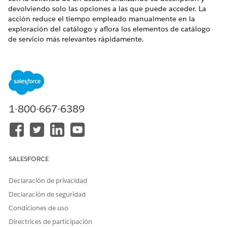
devolviendo solo las opciones a las que puede acceder. La
acción reduce el tiempo empleado manualmente en la
exploración del catálogo y aflora los elementos de catálogo
de servicio más relevantes rápidamente.
EDICIONES NECESARIAS
Disponible en: Lightning Experience
Disponible en:
Enterprise
Edition y
Unlimited
Edition con la
licencia complementaria Agente de IA para empleados.
1-800-667-6389
PERMISOS DE USUARIO
NECESARIOS
Consulte Acceso de
usuario común para acciones de
SALESFORCE
agentes estándar
.
Declaración de privacidad
Detalles de acción
Declaración de seguridad
Condiciones de uso
Nombre de API
GetEligibleServiceCatalogIte
Directrices de participación
ms