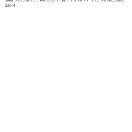
Salesforce Spain S.L., Paseo de la Castellana 79, Planta 7ª, Madrid, Spain,
28046