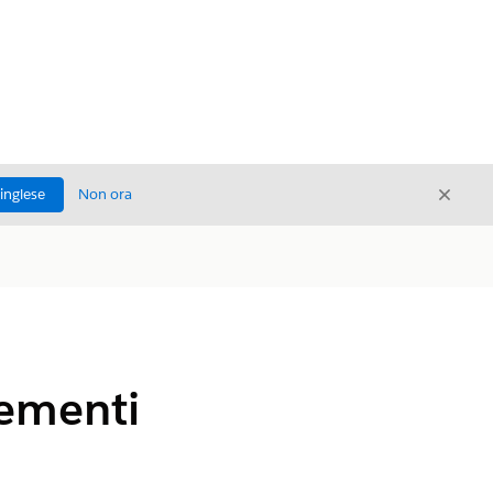
Chiud
'inglese
Non ora
Chiudi
lementi