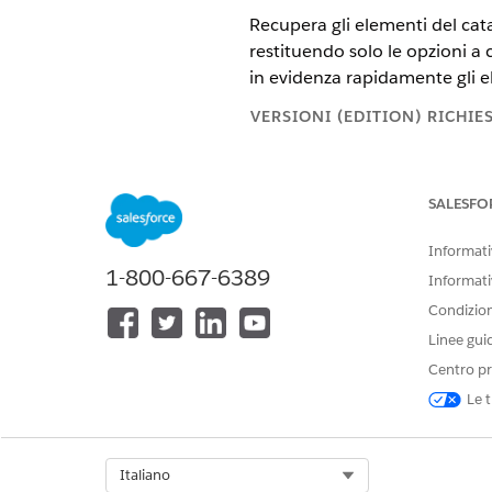
Recupera gli elementi del cata
restituendo solo le opzioni a 
in evidenza rapidamente gli el
VERSIONI (EDITION) RICHIE
Disponibile nelle versioni: Ligh
SALESFO
Disponibile in:
Enterprise
Editio
Informativ
AUTORIZZAZIONI
1-800-667-6389
Informati
Vedere
Accesso utente comune 
Condizioni
Linee gui
Dettagli azione
Centro pr
Le t
Nome API
Tipo di azione di riferimento
Select Org
Italiano
Azione di riferimento