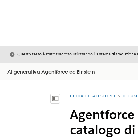
Chiudi
Questo testo è stato tradotto utilizzando il sistema di traduzione 
AI generativa Agentforce ed Einstein
GUIDA DI SALESFORCE
DOCUM
Ti trovi qui:
Mostra sommario
Agentforce 
catalogo di 