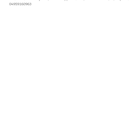
04959160963
ù modelli di prompt?
Sì
IL PROBLEMA?
orare!