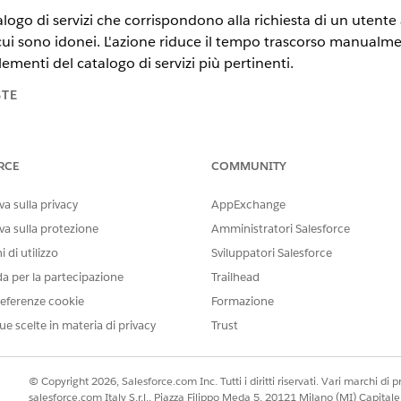
logo di servizi che corrispondono alla richiesta di un utente
cui sono idonei. L'azione riduce il tempo trascorso manualmen
ementi del catalogo di servizi più pertinenti.
STE
tning Experience
RCE
COMMUNITY
n e
Unlimited
Edition con licenza aggiuntiva AI Agents for Employe
a sulla privacy
AppExchange
 UTENTE NECESSARIE
va sulla protezione
Amministratori Salesforce
per
le azioni degli agenti standard.
 di utilizzo
Sviluppatori Salesforce
da per la partecipazione
Trailhead
eferenze cookie
Formazione
ue scelte in materia di privacy
Trust
GetEligibleServiceCatalogIte
Standard
© Copyright 2026, Salesforce.com Inc. Tutti i diritti riservati. Vari marchi di pro
salesforce.com Italy S.r.l., Piazza Filippo Meda 5, 20121 Milano (MI) Capit
Recupero degli elementi del C