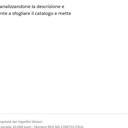
 analizzandone la descrizione e
te a sfogliare il catalogo e mette
es.
ms
prietà dei rispettivi titolari.
ale sociale 10.000 euro - Numero REA MI-1785731 P.IVA
atalogo di servizi idonei