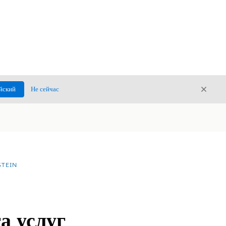
Закры
йский
Не сейчас
Закрыт
TEIN
а услуг