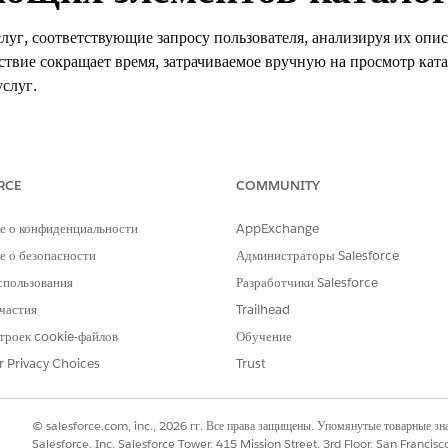
луг, соответствующие запросу пользователя, анализируя их опис
ствие сокращает время, затрачиваемое вручную на просмотр ката
слуг.
xperience
RCE
COMMUNITY
Unlimited
Edition с дополнительной лицензией «Агенты на основе иску
е о конфиденциальности
AppExchange
МОЧИЯ ПОЛЬЗОВАТЕЛЯ
 о безопасности
Администраторы Salesforce
спользования
Разработчики Salesforce
вателя для стандартных действий агента
».
частия
Trailhead
троек cookie-файлов
Обучение
r Privacy Choices
Trust
GetEligibleServiceCatalogIte
© salesforce.com, inc., 2026 гг. Все права защищены. Упомянутые товарные з
Стандартный
Salesforce, Inc. Salesforce Tower, 415 Mission Street, 3rd Floor, San Francis