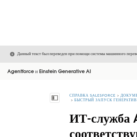
Закрыть
Данный текст был переведен при помощи системы машинного перево
Agentforce и Einstein Generative AI
СПРАВКА SALESFORCE
ДОКУМ
Вы находитесь здесь:
Показать содержание
БЫСТРЫЙ ЗАПУСК ГЕНЕРАТИВ
ИТ-служба 
соответству