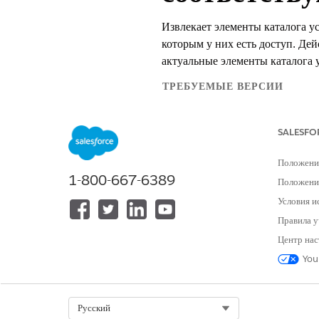
Извлекает элементы каталога ус
которым у них есть доступ. Дей
актуальные элементы каталога у
ТРЕБУЕМЫЕ ВЕРСИИ
Доступно в версиях: Lightning E
SALESFO
Доступно в версиях:
Enterprise
и
Положени
1-800-667-6389
ТРЕБУЕМЫЕ ПОЛНО
Положение
Условия и
См. раздел «
Доступ общего пользо
Правила у
Центр нас
Сведения о действии
You
API-имя
Тип действия ссылки
Select Org
Русский