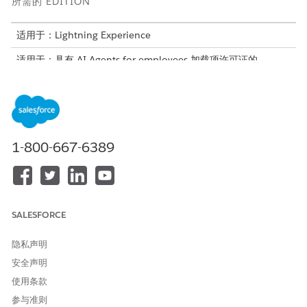
所需的 EDITION
适用于：Lightning Experience
适用于：具有 AI Agents for employees 加载项许可证的
Enterprise
和
Unlimited
Edition。
所需用户权限
请参阅标准客服人员操作的
通用用户访问权限
。
1-800-667-6389
操作详细信息
API 名称
GetEligibleServiceCatalogIte
ms
SALESFORCE
引用操作类型
标准
隐私声明
参考操作
获取合格的服务目录项目
安全声明
此操作是否执行一个或多个提
是
使用条款
示模板？
参与准则