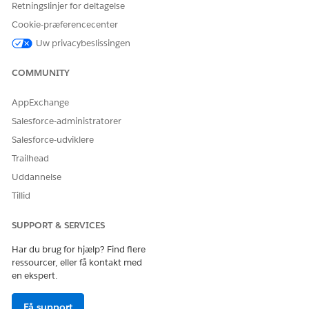
Retningslinjer for deltagelse
Kører denne handling en
Ja
Cookie-præferencecenter
eller flere
meddelelsesskabeloner?
Uw privacybeslissingen
COMMUNITY
AppExchange
LØSTE DENNE ARTIKEL DIT PROBLEM?
Giv os besked, så vi kan forbedre os!
Salesforce-administratorer
Salesforce-udviklere
Ja
Nej
Trailhead
Uddannelse
Tillid
SUPPORT & SERVICES
Har du brug for hjælp? Find flere
ressourcer, eller få kontakt med
en ekspert.
Få support