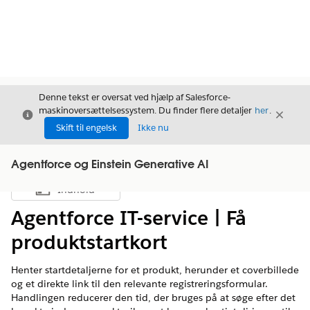
Denne tekst er oversat ved hjælp af Salesforce-
maskinoversættelsessystem. Du finder flere detaljer
her
.
Luk
Luk
Luk
Skift til engelsk
Ikke nu
Agentforce og Einstein Generative AI
Indhold
Vis indholdsfortegnelse
Agentforce IT-service | Få
produktstartkort
Henter startdetaljerne for et produkt, herunder et coverbillede
og et direkte link til den relevante registreringsformular.
Handlingen reducerer den tid, der bruges på at søge efter det