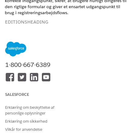
korrekte indgangspunkt, sikrer, at brugere hurtigt dirigeres til
den rigtige formular og giver et ensartet udgangspunkt til
brug i registreringsarbejdsflows.
EDITIONSHEADING
Tilgængelig i: Lightning Experience
Tilgængelig i:
Enterprise
og
Unlimited
Edition med
tilføjelsesprogramlicensen AI Agents for Employees.
1-800-667-6389
BRUGERTILLADELSER
PÅKRÆVET
Se
Almen brugeradgang til standardagenthandlinger
.
SALESFORCE
Handlingsdetaljer
Erklæring om beskyttelse af
API-navn
GetProductLaunchCard
personlige oplysninger
Referencehandlingstype
Standard
Erklæring om sikkerhed
Vilkår for anvendelse
Referencehandling
Hent produktstartkort