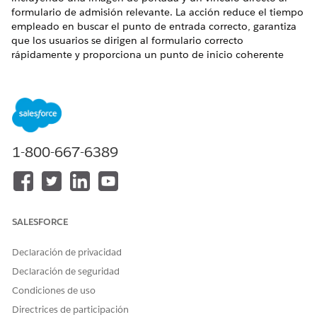
formulario de admisión relevante. La acción reduce el tiempo
empleado en buscar el punto de entrada correcto, garantiza
que los usuarios se dirigen al formulario correcto
rápidamente y proporciona un punto de inicio coherente
para su uso en flujos de trabajo de admisión.
EDICIONES NECESARIAS
Disponible en: Lightning Experience
1-800-667-6389
Disponible en:
Enterprise
Edition y
Unlimited
Edition con la
licencia complementaria Agentes de IA para empleados.
PERMISOS DE USUARIO
NECESARIOS
SALESFORCE
Consulte Acceso de
usuario común para acciones de
agente estándar
.
Declaración de privacidad
Declaración de seguridad
Detalles de acción
Condiciones de uso
Directrices de participación
Nombre de API
GetProductLaunchCard