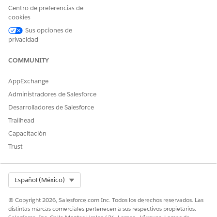
Centro de preferencias de
Tipo de acción de referencia
Estándar
cookies
Acción de referencia
Obtener tarjeta de inicio de
Sus opciones de
producto
privacidad
¿Ejecuta esta acción una o
Sí
COMMUNITY
más plantillas de
solicitudes?
AppExchange
Administradores de Salesforce
Desarrolladores de Salesforce
¿RESOLVIÓ ESTE ARTÍCULO SU PROBLEMA?
Trailhead
¡Háganos saber cómo podemos mejorar!
Capacitación
Trust
Sí
No
Select Org
Español (México)
© Copyright 2026, Salesforce.com Inc. Todos los derechos reservados. Las
distintas marcas comerciales pertenecen a sus respectivos propietarios.