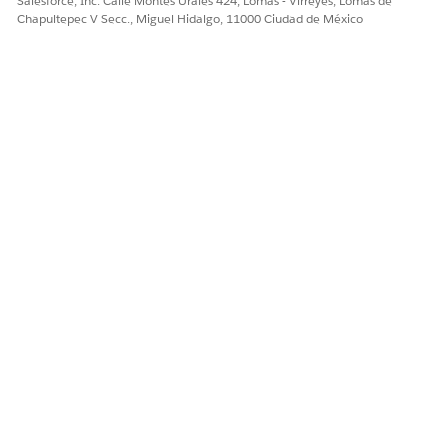
Salesforce, Inc. Calle Montes Urales 424, Lomas - Virreyes, Lomas de
Chapultepec V Secc., Miguel Hidalgo, 11000 Ciudad de México