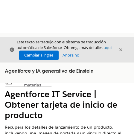
Este texto se tradujo con el sistema de traducción
automática de Salesforce. Obtenga más detalles
aquí
.
Cerrar
Cerrar
Cerrar
Cambiar a inglés
Ahora no
Agentforce y IA generativa de Einstein
Índice de
Mostrar índice de materias
materias
Agentforce IT Service |
Obtener tarjeta de inicio de
producto
Recupera los detalles de lanzamiento de un producto,
incluyendo una imagen de portada y un vínculo directo al