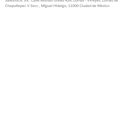
Salesforce, Inc. Calle Montes Urales 424, Lomas - Virreyes, Lomas de
Chapultepec V Secc., Miguel Hidalgo, 11000 Ciudad de México