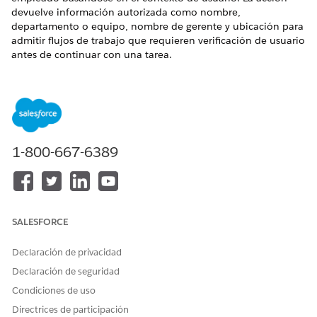
devuelve información autorizada como nombre,
departamento o equipo, nombre de gerente y ubicación para
admitir flujos de trabajo que requieren verificación de usuario
antes de continuar con una tarea.
EDICIONES NECESARIAS
Disponible en: Lightning Experience
Disponible en:
Enterprise
Edition y
Unlimited
Edition con la
licencia complementaria Agentes de IA para empleados.
1-800-667-6389
PERMISOS DE USUARIO
NECESARIOS
Consulte Acceso de
usuario común para acciones de
SALESFORCE
agente estándar
.
Declaración de privacidad
Detalles de acción
Declaración de seguridad
Condiciones de uso
Nombre de API
GetUserProfileDetails
Directrices de participación