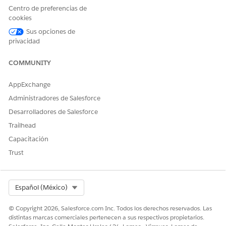
Tipo de acción de referencia
Flujo
Centro de preferencias de
cookies
Acción de referencia
Obtener detalles de perfil de
usuario
Sus opciones de
privacidad
¿Ejecuta esta acción una o
Sí
más plantillas de
COMMUNITY
solicitudes?
AppExchange
Administradores de Salesforce
Desarrolladores de Salesforce
¿RESOLVIÓ ESTE ARTÍCULO SU PROBLEMA?
¡Háganos saber cómo podemos mejorar!
Trailhead
Capacitación
Sí
No
Trust
Select Org
Español (México)
© Copyright 2026, Salesforce.com Inc. Todos los derechos reservados. Las
distintas marcas comerciales pertenecen a sus respectivos propietarios.