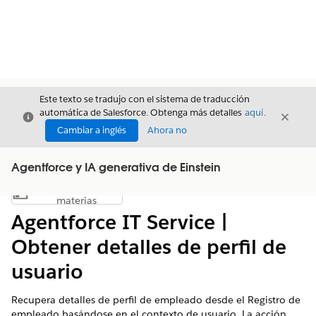
Este texto se tradujo con el sistema de traducción
automática de Salesforce. Obtenga más detalles
aquí
.
Cerrar
Cerrar
Cerrar
Cambiar a inglés
Ahora no
Agentforce y IA generativa de Einstein
Índice de
Mostrar índice de materias
materias
Agentforce IT Service |
Obtener detalles de perfil de
usuario
Recupera detalles de perfil de empleado desde el Registro de
empleado basándose en el contexto de usuario. La acción