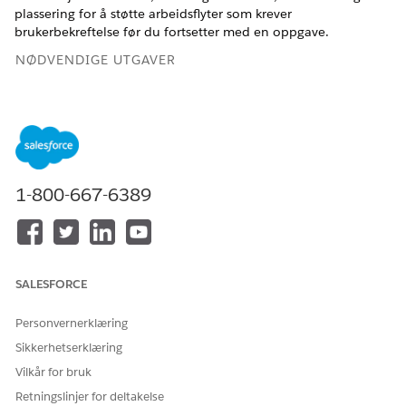
plassering for å støtte arbeidsflyter som krever
brukerbekreftelse før du fortsetter med en oppgave.
NØDVENDIGE UTGAVER
Tilgjengelig i Lightning Experience
Tilgjengelig i
Enterprise
og
Unlimited
Edition med
tilleggslisensen AI Agents for Ansatte.
1-800-667-6389
NØDVENDIG
BRUKERTILLATELSE
Se
Generell brukertilgang for standard agenthandlinger
.
SALESFORCE
Handlingsdetaljer
Personvernerklæring
API-navn
GetUserProfileDetails
Sikkerhetserklæring
Referansehandlingstype
Flyt
Vilkår for bruk
Referansehandling
Hente brukerprofildetaljer
Retningslinjer for deltakelse