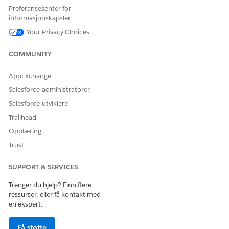
Preferansesenter for
Utfører denne handlingen
Ja
én eller flere ledetekstmaler?
informasjonskapsler
Your Privacy Choices
COMMUNITY
HJALP DENNE ARTIKKELEN MED Å LØSE PROBLEMET DITT?
AppExchange
La oss få vite det slik at vi kan forbedre!
Salesforce-administratorer
Ja
Nei
Salesforce-utviklere
Trailhead
Opplæring
Trust
SUPPORT & SERVICES
Trenger du hjelp? Finn flere
ressurser, eller få kontakt med
en ekspert.
Få støtte