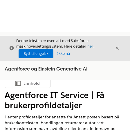
Denne teksten er oversatt med Salesforce
maskinoversettingssystem. Flere detaljer
her
.
Avslutt
Avslut
Avslutt
Bytt til engelsk
Ikke nå
Agentforce og Einstein Generative AI
Innhold
Vis innholdsfortegnelse
Agentforce IT Service | Få
brukerprofildetaljer
Henter profildetaljer for ansatte fra Ansatt-posten basert på
brukerkonteksten. Handlingen returnerer autorisert
informasjon som navn, avdeling eller team, ledernavn og