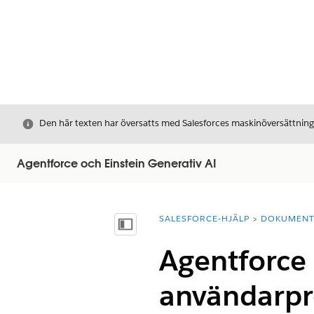
Stäng
Den här texten har översatts med Salesforces maskinöversättnin
Agentforce och Einstein Generativ AI
SALESFORCE-HJÄLP
DOKUMEN
Du är här:
Visa innehållsförteckning
Agentforce 
användarpro