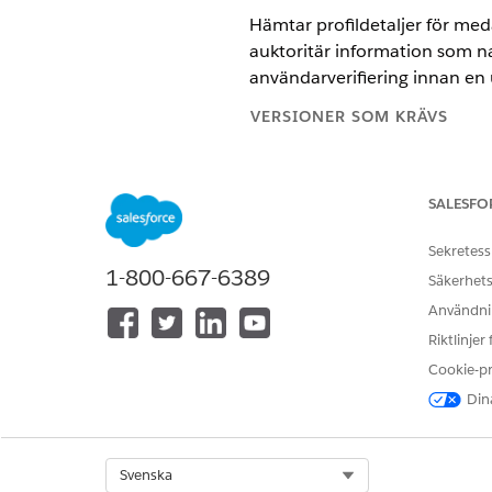
Hämtar profildetaljer för m
auktoritär information som na
användarverifiering innan en u
VERSIONER SOM KRÄVS
Tillgängliga i: Lightning Experi
SALESFO
Tillgängliga i:
Enterprise
och
Un
Sekretess
ANVÄNDARBEHÖR
1-800-667-6389
Säkerhets
Se
Vanlig användaråtkomst för 
Användnin
Riktlinjer
Åtgärdsdetaljer
Cookie-p
Dina
API-namn
Referensåtgärdstyp
Select Org
Svenska
Referensåtgärd