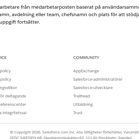
edarbetare från medarbetarposten baserat på användarsamm
mn, avdelning eller team, chefsnamn och plats för att stödj
ppgift fortsätter.
ence
RCE
COMMUNITY
limited
Editions med tilläggslicensen AI Agents for Employees.
policy
AppExchange
IGHETER SOM KRÄVS
policy
Salesforce-administratörer
standardagentåtgärder
.
gsvillkor
Salesforce-utvecklare
 för deltagande
Trailhead
referenscenter
Utbildning
 integritetsval
Trust
GetUserProfileDetails [Hämta
Flöde
© Copyright 2026, Salesforce.com Inc. Alla rättigheter förbehålles. Varumärk
SFDC SWEDEN AB, Klarabergsviadukten 63, 111 64 Stockholm, Sweden
Hämta användarprofildetalje