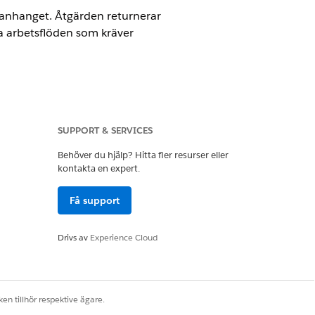
anhanget. Åtgärden returnerar
a arbetsflöden som kräver
SUPPORT & SERVICES
Behöver du hjälp? Hitta fler resurser eller
kontakta en expert.
Få support
Drivs av
Experience Cloud
 användarprofildetaljer]
en tillhör respektive ägare.
r