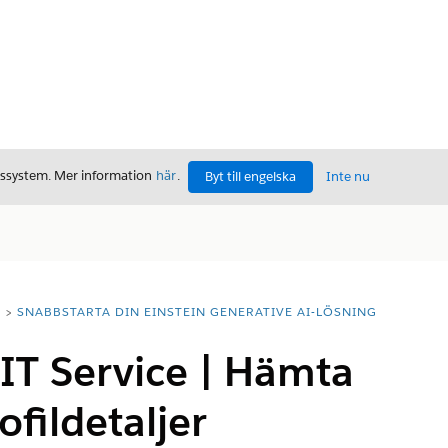
gssystem. Mer information
här
.
Byt till engelska
Inte nu
T
SNABBSTARTA DIN EINSTEIN GENERATIVE AI-LÖSNING
IT Service | Hämta
fildetaljer