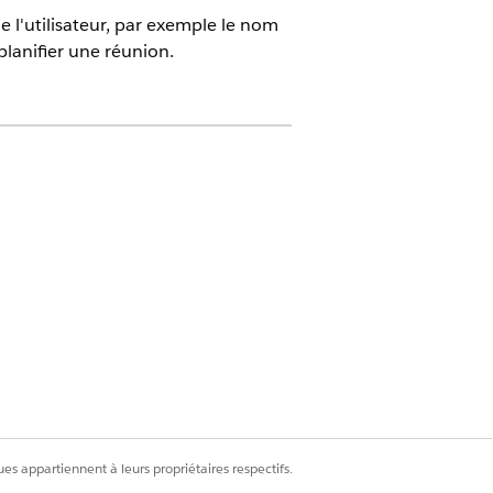
e l'utilisateur, par exemple le nom
 planifier une réunion.
e que chaque utilisateur dispose du
es appartiennent à leurs propriétaires respectifs.
s à la réunion