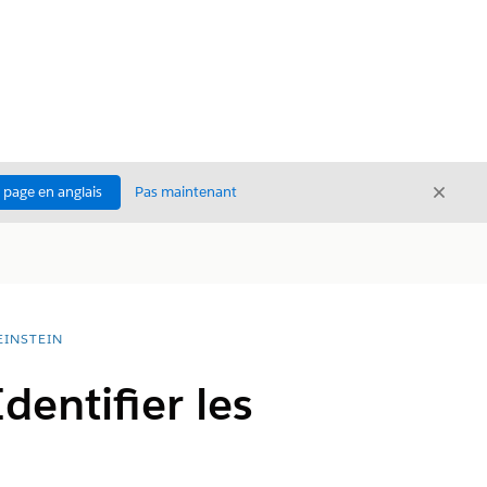
Ferme
a page en anglais
Pas maintenant
Fermer
EINSTEIN
dentifier les