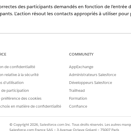
correctes des participants demandés en fonction de l'entrée d
pants. L'action résout les contacts appropriés à utiliser pour
erience
ion avec licence complémentaire Agentforce pour Service. Nécessit
Service Desk pour accéder à l'action.
RCE
COMMUNITY
on de confidentialité
AppExchange
TILISATEUR REQUISES
n relative à la sécurité
Administrateurs Salesforce
mun pour les actions
de l'agent standard.
 d’utilisation
Développeurs Salesforce
s de participation
Trailhead
 préférence des cookies
Formation
 choix en matière de confidentialité
Confiance
IdentifieMeetingAttendees
Modèle d'invite
© Copyright 2026, Salesforce.com Inc. Tous droits réservés. Les autres marqu
Identification des participant
Salesforce.com France SAS – 3 Avenue Octave Gréard – 75007 Paris