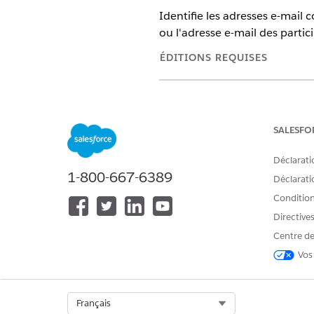
Identifie les adresses e-mail 
ou l'adresse e-mail des partici
ÉDITIONS REQUISES
Disponible avec : Lightning Exp
Disponible avec :
Unlimited
Edit
complément Agentforce pour IT 
SALESFO
Déclarati
AUTORISATIONS U
1-800-667-6389
Déclaratio
Consultez
Accès utilisateur com
Conditions
Directive
Détails de l'action
Centre de
Vos
Nom d'API
Type d'action de référence
Select Org
Français
Action de référence