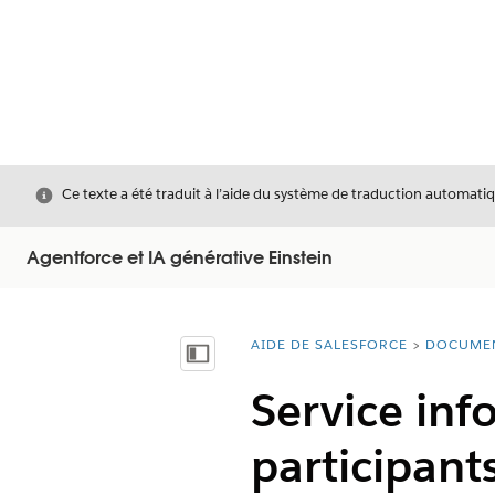
Fermer
Ce texte a été traduit à l’aide du système de traduction automatiq
Agentforce et IA générative Einstein
AIDE DE SALESFORCE
DOCUME
Vous êtes ici :
Afficher la table des matières
Service inf
participant