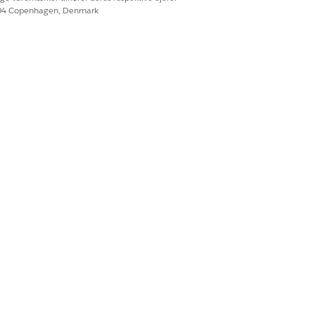
604 Copenhagen, Denmark
Ja
Nej