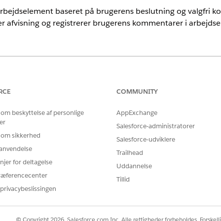
bejdselement baseret på brugerens beslutning og valgfri 
r afvisning og registrerer brugerens kommentarer i arbejdse
nce
imited
Edition med tilføjelsesprogramlicensen AI Agents for Employ
RCE
COMMUNITY
DELSER PÅKRÆVET
 om beskyttelse af personlige
AppExchange
er
ndardagenthandlinger
.
Salesforce-administratorer
 om sikkerhed
Salesforce-udviklere
r anvendelse
Trailhead
njer for deltagelse
Uddannelse
GennemseApprovalWorkIte
ræferencecenter
Tillid
privacybeslissingen
Forløb
Gennemse godkendelsesarbe
© Copyright 2026, Salesforce.com Inc. Alle rettigheder forbeholdes. Forskell