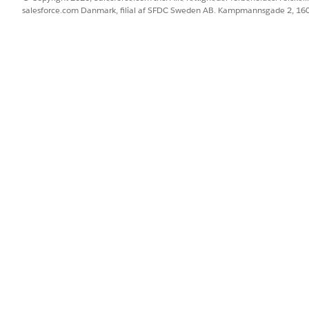
flere meddelelsesskabeloner?
Ja
salesforce.com Danmark, filial af SFDC Sweden AB. Kampmannsgade 2, 1
BLEM?
 os!