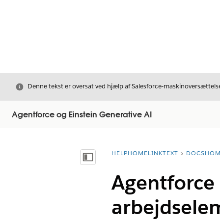
Luk
Denne tekst er oversat ved hjælp af Salesforce-maskinoversættelse
Agentforce og Einstein Generative AI
HELPHOMELINKTEXT
DOCSHOM
breadcrumbDescription
Vis indholdsfortegnelse
Agentforce
arbejdsele