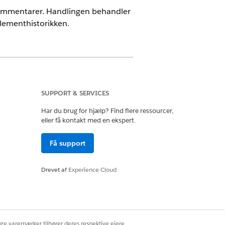
kommentarer. Handlingen behandler
lementhistorikken.
ees.
SUPPORT & SERVICES
Har du brug for hjælp? Find flere ressourcer,
eller få kontakt med en ekspert.
Få support
Drevet af
Experience Cloud
m
jdselement
ige varemærker tilhører deres respektive ejere.