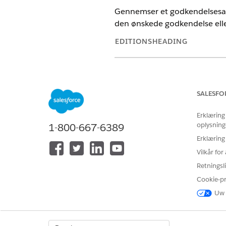
Gennemser et godkendelsesar
den ønskede godkendelse elle
EDITIONSHEADING
Tilgængelig i: Lightning Experie
Tilgængelig i:
Enterprise
og
Unl
SALESFO
BRUGERTILLA
Erklæring
oplysning
1-800-667-6389
Se
Almen brugeradgang til sta
Erklæring
Vilkår fo
Handlingsdetaljer
Retningsli
API-navn
Cookie-p
Uw 
Referencehandlingstype
Referencehandling