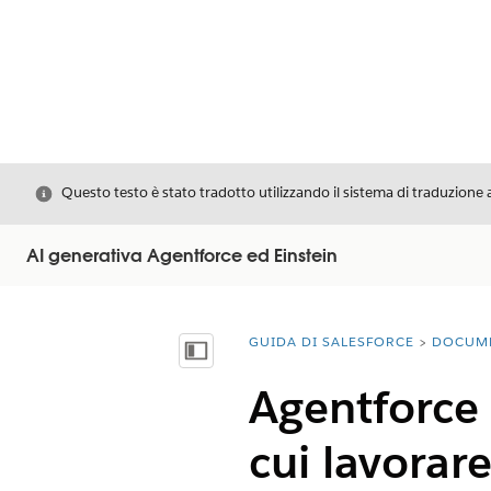
Chiudi
Questo testo è stato tradotto utilizzando il sistema di traduzione 
AI generativa Agentforce ed Einstein
GUIDA DI SALESFORCE
DOCUM
Ti trovi qui:
Mostra sommario
Agentforce 
cui lavorar