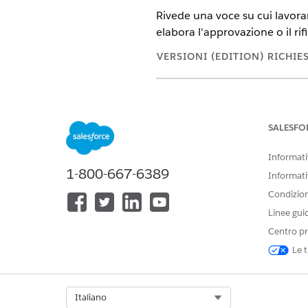
Rivede una voce su cui lavorar
elabora l'approvazione o il rif
VERSIONI (EDITION) RICHIE
Disponibile nelle versioni: Ligh
Disponibile in:
Enterprise
Editio
SALESFO
AUTORIZZAZIONI
Informativ
1-800-667-6389
Vedere
Accesso utente comune 
Informati
Condizioni
Dettagli azione
Linee gui
Centro pr
Nome API
Le t
Tipo di azione di riferimento
Azione di riferimento
Select Org
Italiano