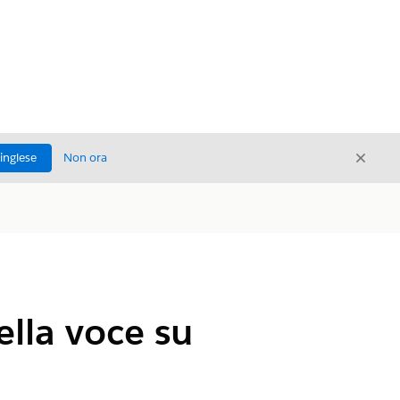
Chiud
'inglese
Non ora
Chiudi
ella voce su