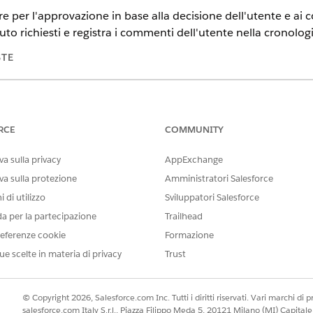
e per l'approvazione in base alla decisione dell'utente e ai c
iuto richiesti e registra i commenti dell'utente nella cronologi
STE
tning Experience
n e
Unlimited
Edition con licenza aggiuntiva AI Agents for Employe
RCE
COMMUNITY
 UTENTE NECESSARIE
a sulla privacy
AppExchange
per
le azioni degli agenti standard.
va sulla protezione
Amministratori Salesforce
 di utilizzo
Sviluppatori Salesforce
da per la partecipazione
Trailhead
eferenze cookie
Formazione
ReviewApprovalWorkItem
ue scelte in materia di privacy
Trust
Flusso
Esamina voce su cui lavorare
© Copyright 2026, Salesforce.com Inc. Tutti i diritti riservati. Vari marchi di pro
salesforce.com Italy S.r.l., Piazza Filippo Meda 5, 20121 Milano (MI) Capit