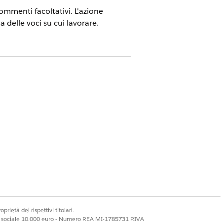
ommenti facoltativi. L'azione
a delle voci su cui lavorare.
es.
 per l'approvazione
prietà dei rispettivi titolari.
ale sociale 10.000 euro - Numero REA MI-1785731 P.IVA