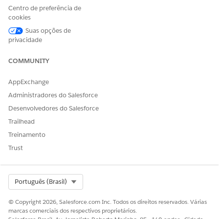
Ação de referência
Revisar item de trabalho de
Centro de preferência de
aprovação
cookies
Essa ação executa um ou
Sim
Suas opções de
mais modelos de prompt?
privacidade
COMMUNITY
ESTE ARTIGO RESOLVEU SEU PROBLEMA?
AppExchange
Diga-nos para podermos melhorar!
Administradores do Salesforce
Desenvolvedores do Salesforce
Sim
Não
Trailhead
Treinamento
Trust
Select Org
Português (Brasil)
© Copyright 2026, Salesforce.com Inc. Todos os direitos reservados. Várias
marcas comerciais dos respectivos proprietários.