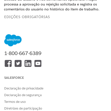
processa a aprovação ou rejeição solicitada e registra os
comentários do usuário no histórico do item de trabalho.
EDIÇÕES OBRIGATÓRIAS
Disponível em: Lightning Experience
Disponível em: Edições
Enterprise
e
Unlimited
com a
licença de complemento Agentes de IA para funcionários.
1-800-667-6389
PERMISSÕES DE USUÁRIO
NECESSÁRIAS
Consulte
Acesso de usuário comum para ações padrão do
agente
.
SALESFORCE
Detalhes da ação
Declaração de privacidade
Nome da API
ReviewApprovalWorkItem
Declaração de segurança
Termos de uso
Tipo de ação de referência
Fluxo
Diretrizes de participação