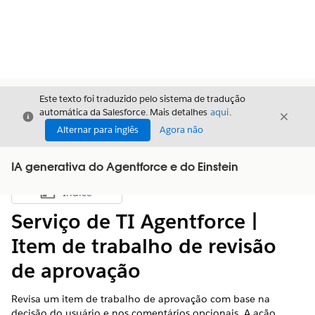
Este texto foi traduzido pelo sistema de tradução
automática da Salesforce. Mais detalhes
aqui
.
Fechar
Fecha
Fechar
Alternar para inglês
Agora não
IA generativa do Agentforce e do Einstein
Índice
Mostrar índice
Serviço de TI Agentforce |
Item de trabalho de revisão
de aprovação
Revisa um item de trabalho de aprovação com base na
decisão do usuário e nos comentários opcionais. A ação