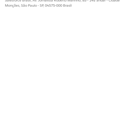
Salesforce Brasil, Av. Jornalista Roberto Marinho, 85 - 14º andar - Cidade
Monções, São Paulo - SP, 04575-000 Brasil