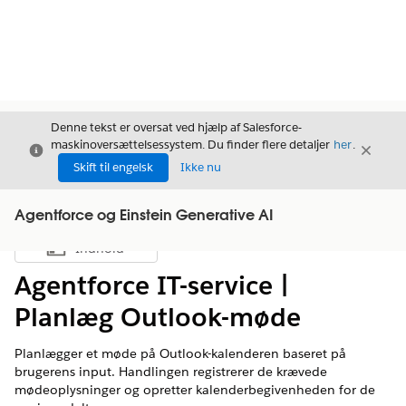
Denne tekst er oversat ved hjælp af Salesforce-
maskinoversættelsessystem. Du finder flere detaljer
her
.
Luk
Luk
Luk
Skift til engelsk
Ikke nu
Agentforce og Einstein Generative AI
Indhold
Vis indholdsfortegnelse
Agentforce IT-service |
Planlæg Outlook-møde
Planlægger et møde på Outlook-kalenderen baseret på
brugerens input. Handlingen registrerer de krævede
mødeoplysninger og opretter kalenderbegivenheden for de