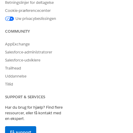
Retningslinjer for deltagelse
Kører denne handling en
Ja
Cookie-præferencecenter
eller flere
meddelelsesskabeloner?
Uw privacybeslissingen
COMMUNITY
LØSTE DENNE ARTIKEL DIT PROBLEM?
AppExchange
Giv os besked, så vi kan forbedre os!
Salesforce-administratorer
Salesforce-udviklere
Ja
Nej
Trailhead
Uddannelse
Tillid
SUPPORT & SERVICES
Har du brug for hjælp? Find flere
ressourcer, eller få kontakt med
en ekspert.
Få support