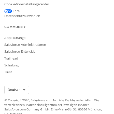
Referenzaktion
Suchkonfigurationselemente
Cookie-Voreinstellungscenter
Führt diese Aktion eine oder
Ja
Ihre
mehrere
Datenschutzauswahlen
Aufforderungsvorlagen aus?
COMMUNITY
AppExchange
KONNTEN SIE IHR PROBLEM MITHILFE DIESES ARTIKELS
Salesforce-Administratoren
LÖSEN?
Salesforce-Entwickler
Geben Sie uns Feedback, damit wir uns verbessern können.
Trailhead
Ja
Nein
Schulung
Trust
Select Org
Deutsch
© Copyright 2026, Salesforce.com Inc. Alle Rechte vorbehalten. Die
verschiedenen Marken sind Eigentum der jeweiligen Inhaber.
Salesforce.com Germany GmbH, Erika-Mann-Str. 31, 80636 München,
Deutschland