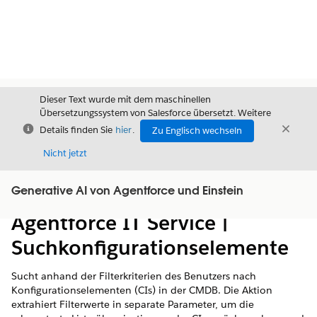
Dieser Text wurde mit dem maschinellen
Übersetzungssystem von Salesforce übersetzt. Weitere
Schließen
Schli
Details finden Sie
hier
.
Zu Englisch wechseln
Schließ
Nicht jetzt
Generative AI von Agentforce und Einstein
Inhalt
Inhalt anzeigen
Agentforce IT Service |
Suchkonfigurationselemente
Sucht anhand der Filterkriterien des Benutzers nach
Konfigurationselementen (CIs) in der CMDB. Die Aktion
extrahiert Filterwerte in separate Parameter, um die