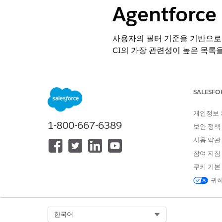
Agentforc
사용자의 필터 기준을 기반으로 
CI의 가장 관련성이 높은 목록
필수 EDITION
SALESFO
지원 제품: Lightning Experience
지원 제품: 직원용 AI 에이전트 
개인정보
1-800-667-6389
보안 정책
필요한
사용 약관
표준 에이전트 작업에 대한
일반 
참여 지침
쿠키 기본
작업 세부 사항
귀하
API 이름
Select Org
한국어
참조 작업 유형