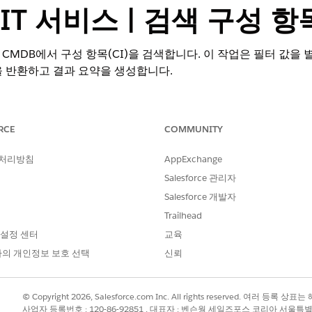
e IT 서비스 | 검색 구성 항
CMDB에서 구성 항목(CI)을 검색합니다. 이 작업은 필터 값을
을 반환하고 결과 요약을 생성합니다.
RCE
COMMUNITY
추가 기능 라이센스가 포함된
Enterprise
및
Unlimited
Edition.
 처리방침
AppExchange
Salesforce 관리자
 사용자 권한
Salesforce 개발자
사용자 액세스
를 참조하십시오.
Trailhead
 설정 센터
교육
의 개인정보 보호 선택
신뢰
SearchConfigurationItems
© Copyright 2026, Salesforce.com Inc. All rights reserved. 여러 등
사업자 등록번호 : 120-86-92851 , 대표자 : 벤슨웡 세일즈포스 코리아 서울특
플로