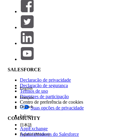
Filtrar por (0)
SELECIONAR FILTROS
Adicionar
Área de produtos
Impacto do recurso
SALESFORCE
Declaração de privacidade
Declaração de segurança
English
Termos de uso
Diretrizes de participação
Français
Centro de preferência de cookies
Deutsch
Suas opções de privacidade
Edição
Italiano
COMMUNITY
日本語
AppExchange
Administradores do Salesforce
Español (México)