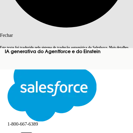
Pesquisar
Fechar
Este texto foi traduzido pelo sistema de tradução automática da Salesforce. Mais detalhes
IA generativa do Agentforce e do Einstein
Alternar para inglês
Agora não
aqui
.
Fechar
Fechar
1-800-667-6389