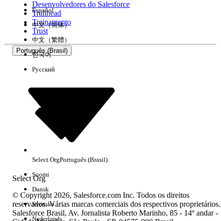
Desenvolvedores do Salesforce
Español
Trailhead
Experiência
Treinamento
中文（简体）
Trust
中文（繁體）
Português (Brasil)
한국어
Русский
Limpar tudo
Concluído
Select Org
Português (Brasil)
Suomi
Select Org
Dansk
© Copyright 2026, Salesforce.com Inc. Todos os direitos
reservados. Várias marcas comerciais dos respectivos proprietários.
Svenska
Salesforce Brasil, Av. Jornalista Roberto Marinho, 85 - 14º andar -
Sem resultados
Nederlands