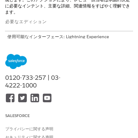
に必要なインテント、主要な詳細、関連情報をすばやく理解でき
ます。
必要なエディション
使用可能なインターフェース: Lightning Experience
使用可能なエディション: AI Agents for Employees アドオン
ライセンスが付属する
Enterprise
Edition および
Unlimited
Edition。
必要なユーザー権限
0120-733-257 | 03-
4222-1000
「標準エージェントアクションの
共通ユーザーアクセス
」を参
照してください。
アクションの詳細
SALESFORCE
API 参照名
SummarizeApprovalForEmpl
oyee
プライバシーに関する声明
参照アクション種別
プロンプトテンプレート
セキュリティに関する声明