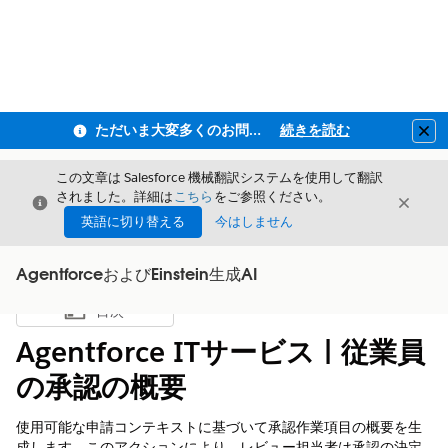
ただいま大変多くのお問い合わせをいただいており、ご連絡までにお時間を頂戴しております
続きを読む
Clo
この文章は Salesforce 機械翻訳システムを使用して翻訳
されました。詳細は
こちら
をご参照ください。
閉じる
閉じ
閉じる
英語に切り替える
今はしません
AgentforceおよびEinstein生成AI
目次
目次を表示
Agentforce ITサービス | 従業員
の承認の概要
使用可能な申請コンテキストに基づいて承認作業項目の概要を生
成します。このアクションにより、レビュー担当者は承認の決定