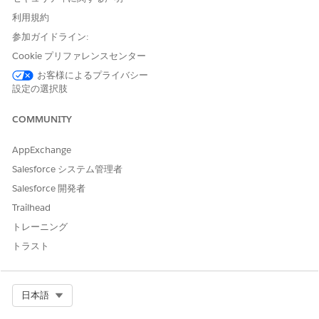
利用規約
参照アクション
従業員の承認の集計
参加ガイドライン:
このアクションで 1 つ以上の
はい
Cookie プリファレンスセンター
プロンプトテンプレートが実
行されますか?
お客様によるプライバシー
設定の選択肢
COMMUNITY
この記事で問題は解決されましたか?
AppExchange
ご意見をお待ちしております。
Salesforce システム管理者
はい
いいえ
Salesforce 開発者
Trailhead
トレーニング
トラスト
Select Org
日本語