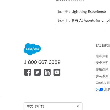
适用于：Lightning Experience
适用于：具有 AI Agents for e
所需
请参阅标准客服人员操作的
通用用
SALESFO
操作详细信息
隐私声明
1-800-667-6389
安全声明
API 名称
使用条款
引用操作类型
参与准则
Cookie
参考操作
您
此操作是否执行一个或多个提示模
Select Org
中文（简体）