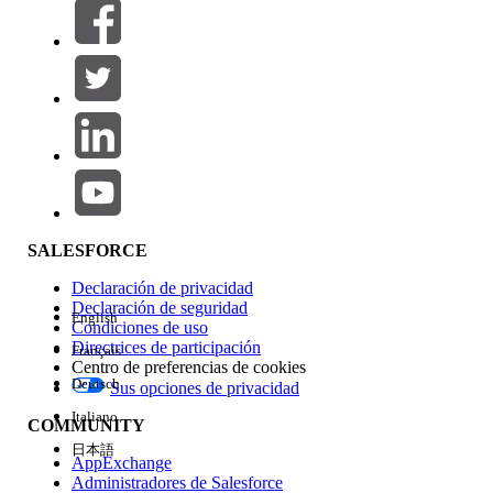
Filtros (0)
SELECCIONAR FILTROS
Agregar
Área de productos
Repercusión de función
SALESFORCE
Declaración de privacidad
Declaración de seguridad
English
Condiciones de uso
Directrices de participación
Français
Centro de preferencias de cookies
Deutsch
Sus opciones de privacidad
Edición
Italiano
COMMUNITY
日本語
AppExchange
Administradores de Salesforce