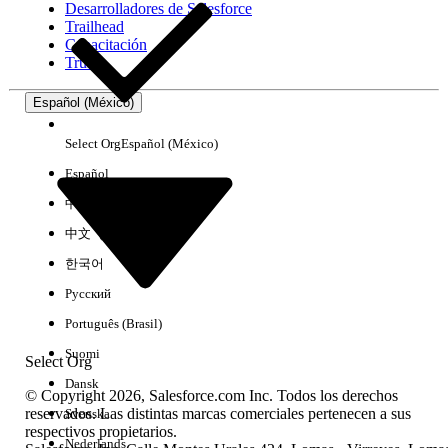
Desarrolladores de Salesforce
Trailhead
Experiencia
Capacitación
Trust
Español (México)
Borrar todo
Listo
Select Org
Español (México)
Español
中文（简体）
中文（繁體）
한국어
Русский
Português (Brasil)
Suomi
Select Org
Dansk
© Copyright 2026, Salesforce.com Inc. Todos los derechos
reservados. Las distintas marcas comerciales pertenecen a sus
Svenska
respectivos propietarios.
No hay resultados
Nederlands