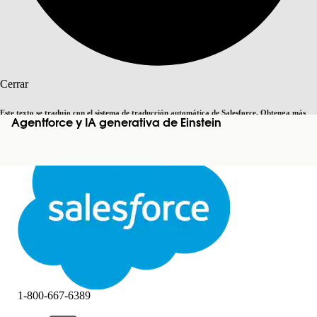
Buscar
Cerrar
Este texto se tradujo con el sistema de traducción automática de Salesforce. Obtenga más
Agentforce y IA generativa de Einstein
Cambiar a inglés
Ahora no
detalles
aquí
.
Cerrar
Cerrar
1-800-667-6389