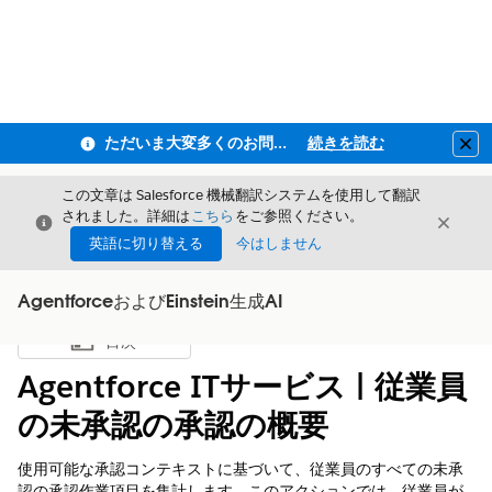
ただいま大変多くのお問い合わせをいただいており、ご連絡までにお時間を頂戴しております
続きを読む
Clo
この文章は Salesforce 機械翻訳システムを使用して翻訳
されました。詳細は
こちら
をご参照ください。
閉じる
閉じ
閉じる
英語に切り替える
今はしません
AgentforceおよびEinstein生成AI
目次
目次を表示
Agentforce ITサービス | 従業員
の未承認の承認の概要
使用可能な承認コンテキストに基づいて、従業員のすべての未承
認の承認作業項目を集計します。このアクションでは、従業員が