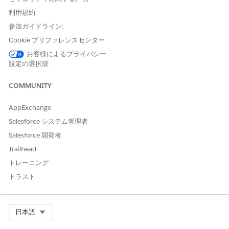
利用規約
参照アクション
従業員の未承認の承認の集計
参加ガイドライン:
このアクションで 1 つ以上の
はい
Cookie プリファレンスセンター
プロンプトテンプレートが実
行されますか?
お客様によるプライバシー
設定の選択肢
COMMUNITY
この記事で問題は解決されましたか?
AppExchange
ご意見をお待ちしております。
Salesforce システム管理者
はい
いいえ
Salesforce 開発者
Trailhead
トレーニング
トラスト
Select Org
日本語