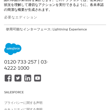
状況を理解して適切なアクションを実行できるように、各未承認
の簡潔な概要が生成されます。
必要なエディション
使用可能なインターフェース: Lightning Experience
使用可能なエディション: AI Agents for Employees アドオン
ライセンスが付属する
Enterprise
Edition および
Unlimited
Edition。
必要なユーザー権限
0120-733-257 | 03-
4222-1000
「標準エージェントアクションの
共通ユーザーアクセス
」を参
照してください。
アクションの詳細
SALESFORCE
API 参照名
SummarizeOpenApprovalsF
orEmployee
プライバシーに関する声明
参照アクション種別
プロンプトテンプレート
セキュリティに関する声明