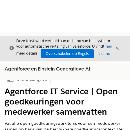
Deze tekst werd vertaald aan de hand van het systeem
voor automatische vertaling van Salesforce. U vindt
hier
Sluiten
Sluite
Sluiten
meer details.
Overschakelen op Engels
Niet nu
Agentforce en Einstein Generatieve AI
Inhoudsopgave
Inhoudsopgave weergeven
Agentforce IT Service | Open
goedkeuringen voor
medewerker samenvatten
Vat alle open goedkeuringswerkitems voor een medewerker
samen op basis van de beschikbare goedkeuringscontext. De