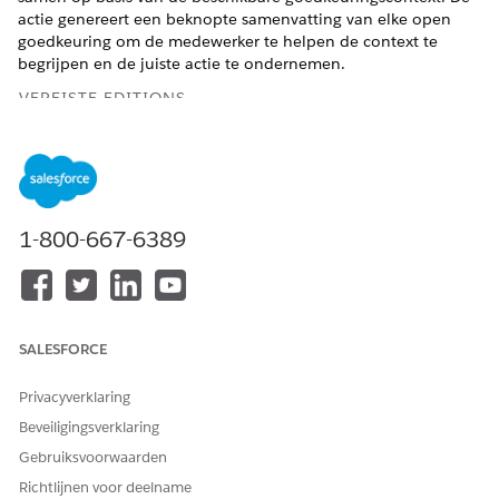
actie genereert een beknopte samenvatting van elke open
goedkeuring om de medewerker te helpen de context te
begrijpen en de juiste actie te ondernemen.
VEREISTE EDITIONS
Beschikbaar in: Lightning Experience
Beschikbaar in:
Enterprise
en
Unlimited
Edition met de
uitbreidingslicentie AI Agents for Employees.
1-800-667-6389
VEREISTE
GEBRUIKERSMACHTIGINGE
N
Zie
Gemeenschappelijke gebruikerstoegang voor
SALESFORCE
standaardagentacties
.
Privacyverklaring
Actiedetails
Beveiligingsverklaring
Gebruiksvoorwaarden
API-naam
SamenvattingOpenGoedkeu
ringenVoorMedewerker
Richtlijnen voor deelname