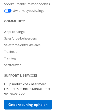
Voorkeurcentrum voor cookies
Type verwijzingsactie
Aanwijzingssjabloon
Uw privacybeslissingen
Verwijzingsactie
Open goedkeuringen voor
medewerker samenvatten
COMMUNITY
Voert deze actie een of meer
Ja
aanwijzingssjablonen uit?
AppExchange
Salesforce-beheerders
Salesforce-ontwikkelaars
Trailhead
HEEFT DIT ARTIKEL UW PROBLEEM OPGELOST?
Training
Laat ons weten wat we kunnen doen om te verbeteren!
Vertrouwen
Ja
Nee
SUPPORT & SERVICES
Hulp nodig? Zoek naar meer
resources of neem contact met
een expert op.
Ondersteuning ophalen