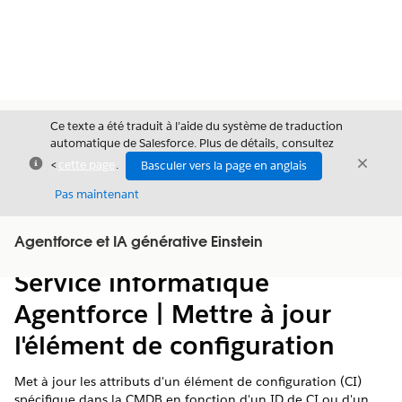
Ce texte a été traduit à l’aide du système de traduction
automatique de Salesforce. Plus de détails, consultez
Fermer
Ferme
<
cette page
.
Basculer vers la page en anglais
Fermer
Pas maintenant
Table des
Agentforce et IA générative Einstein
Afficher la table des matières
matières
Service informatique
Agentforce | Mettre à jour
l'élément de configuration
Met à jour les attributs d'un élément de configuration (CI)
spécifique dans la CMDB en fonction d'un ID de CI ou d'un