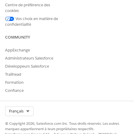
Centre de préférence des
Type d'action de référence
Flux
cookies
Action de référence
Mettre à jour l'élément de
Vos choix en matière de
configuration
confidentialité
Cette action exécute-t-elle
Oui
COMMUNITY
un ou plusieurs modèles
d'invite ?
AppExchange
Administrateurs Salesforce
Développeurs Salesforce
CET ARTICLE A-T-IL RÉSOLU VOTRE PROBLÈME ?
Trailhead
Dites-nous ce que nous pouvons améliorer !
Formation
Confiance
Oui
Non
Select Org
Français
© Copyright 2026, Salesforce.com Inc. Tous droits réservés. Les autres
marques appartiennent à leurs propriétaires respectifs.