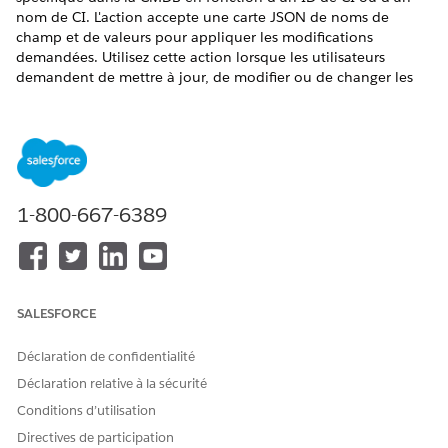
nom de CI. L'action accepte une carte JSON de noms de
champ et de valeurs pour appliquer les modifications
demandées. Utilisez cette action lorsque les utilisateurs
demandent de mettre à jour, de modifier ou de changer les
attributs d'un CI.
ÉDITIONS REQUISES
Disponible avec : Lightning Experience
1-800-667-6389
Disponible avec :
Enterprise
Edition et
Unlimited
Edition
avec la licence complémentaire AI Agents for Employees.
AUTORISATIONS
UTILISATEUR REQUISES
SALESFORCE
Consultez
Accès utilisateur commun pour les actions
de
l'agent standard.
Déclaration de confidentialité
Déclaration relative à la sécurité
Détails de l'action
Conditions d’utilisation
Directives de participation
Nom d'API
UpdateConfigurationItem