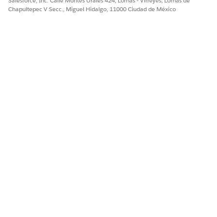
Salesforce, Inc. Calle Montes Urales 424, Lomas - Virreyes, Lomas de
Chapultepec V Secc., Miguel Hidalgo, 11000 Ciudad de México