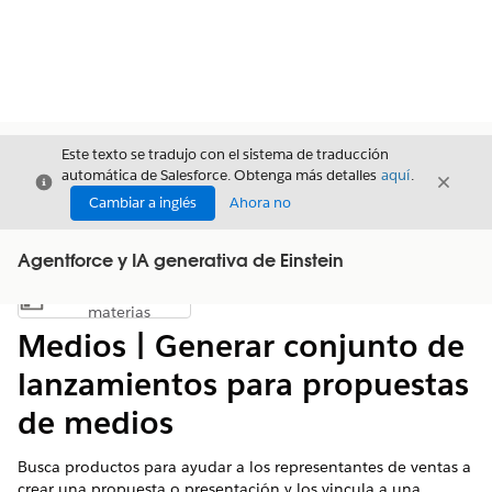
Este texto se tradujo con el sistema de traducción
automática de Salesforce. Obtenga más detalles
aquí
.
Cerrar
Cerrar
Cerrar
Cambiar a inglés
Ahora no
Agentforce y IA generativa de Einstein
Índice de
Mostrar índice de materias
materias
Medios | Generar conjunto de
lanzamientos para propuestas
de medios
Busca productos para ayudar a los representantes de ventas a
crear una propuesta o presentación y los vincula a una