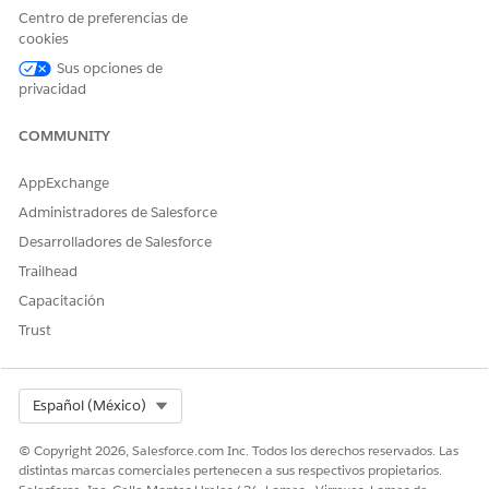
Centro de preferencias de
Nombre de API
Propuesta
cookies
GenPitchDeckForMedia
Sus opciones de
Tipo de acción de referencia
Acción estándar
privacidad
Acción de referencia
genMediaProposlPitchDeck
COMMUNITY
¿Ejecuta esta acción una o
No
más plantillas de
AppExchange
solicitudes?
Administradores de Salesforce
Desarrolladores de Salesforce
Trailhead
¿RESOLVIÓ ESTE ARTÍCULO SU PROBLEMA?
Capacitación
¡Háganos saber cómo podemos mejorar!
Trust
Sí
No
Select Org
Español (México)
© Copyright 2026, Salesforce.com Inc. Todos los derechos reservados. Las
distintas marcas comerciales pertenecen a sus respectivos propietarios.