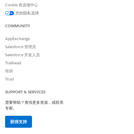
此操作是否执行一个或多个提
否
Cookie 首选项中心
示模板？
您的隐私选择
COMMUNITY
本文章是否解决您的问题？
AppExchange
请与我们共享您的想法，以便我们进行改进！
Salesforce 管理员
Salesforce 开发人员
是
否
Trailhead
培训
Trust
SUPPORT & SERVICES
需要帮助？查找更多资源，或联系
专家。
获得支持