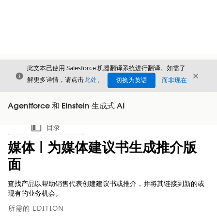
此文本已使用 Salesforce 机器翻译系统进行翻译。如需了
关闭
关闭
关闭
解更多详情，请点击
此处
。
切换为英语
而非现在
Agentforce 和 Einstein 生成式 AI
目录
显示目录
媒体 | 为媒体建议书生成推介版
面
查找产品以帮助销售代表创建建议书或推介，并将其链接到新的或
现有的业务机会。
所需的 EDITION