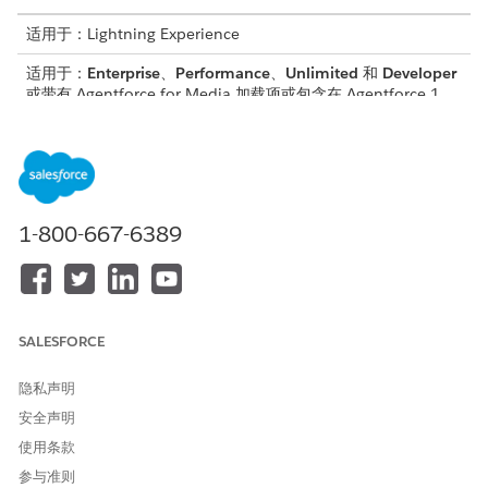
适用于：Lightning Experience
适用于：
Enterprise
、
Performance
、
Unlimited
和
Developer
或带有 Agentforce for Media 加载项或包含在 Agentforce 1
Media Edition 中的 Edition。需要每个用户拥有 Agentforce
for Media 加载项，才可以访问操作。
所需用户权限
要生成推介版面：
Media Cloud 基础用户权限集
1-800-667-6389
请参阅标准客服人员操作的
通用用户访问权限
。
操作详细信息
SALESFORCE
API 名称
GenPitchDeckForMediaProp
osal
隐私声明
安全声明
引用操作类型
标准操作
使用条款
参考操作
genMediaProposlPitchDeck
参与准则