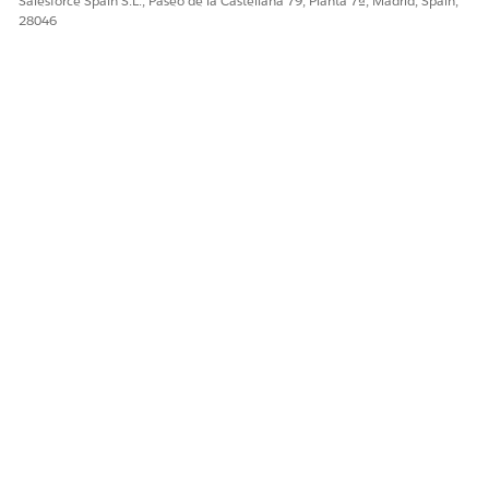
Salesforce Spain S.L., Paseo de la Castellana 79, Planta 7ª, Madrid, Spain,
28046