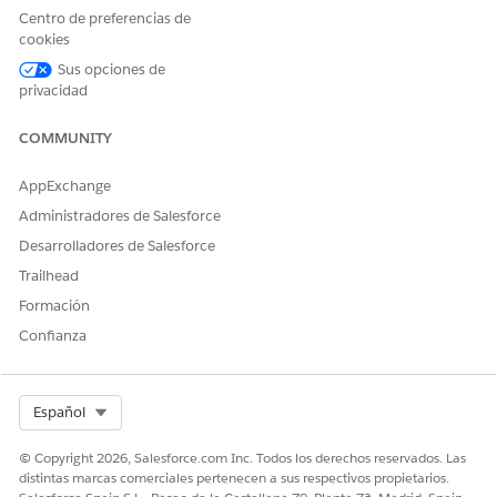
Nombre de API
GetProdtRecByProdtIDs
Centro de preferencias de
Tipo de acción de referencia
Acción estándar
cookies
Sus opciones de
Acción de referencia
getProdtRecByProdtIds
privacidad
¿Ejecuta esta acción una o
No
más plantillas de solicitud?
COMMUNITY
AppExchange
Administradores de Salesforce
¿RESOLVIÓ ESTE ARTÍCULO SU PROBLEMA?
Desarrolladores de Salesforce
¡Háganos saber cómo podemos mejorar!
Trailhead
Formación
Sí
No
Confianza
Select Org
Español
© Copyright 2026, Salesforce.com Inc. Todos los derechos reservados. Las
distintas marcas comerciales pertenecen a sus respectivos propietarios.