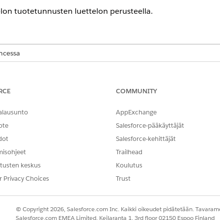
lon tuotetunnusten luettelon perusteella.
encessa
-,
Performance
Edition-,
Unlimited
Edition- ja
Developer
or Edition 
ät Agentforce 1 Media Edition -versioon. Vaatii, että jokaisella käytt
RCE
COMMUNITY
TARVITTAVAT KÄYTTÖOIKEUDET
alausunto
AppExchange
ote
Salesforce-pääkäyttäjät
otetunnusten perusteella:
Media Cloud Base User -käyt
dot
Salesforce-kehittäjät
ien vakiotoimintojen
yleiset käyttöoikeudet
.
misohjeet
Trailhead
tusten keskus
Koulutus
r Privacy Choices
Trust
GetProdtRecByProdtIDs
© Copyright 2026, Salesforce.com Inc. Kaikki oikeudet pidätetään. Tavarame
Vakiotoiminto
Salesforce.com EMEA Limited, Keilaranta 1, 3rd floor 02150 Espoo Finland