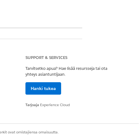
-versioissa, joissa on Agentforce for
äjällä on Agentforce for Media -lisäosa
SUPPORT & SERVICES
Tarvitsetko apua? Hae lisää resursseja tai ota
yhteys asiantuntijaan.
töoikeusjoukko
Hanki tukea
Tarjoaja
Experience Cloud
rkit ovat omistajiensa omaisuutta.