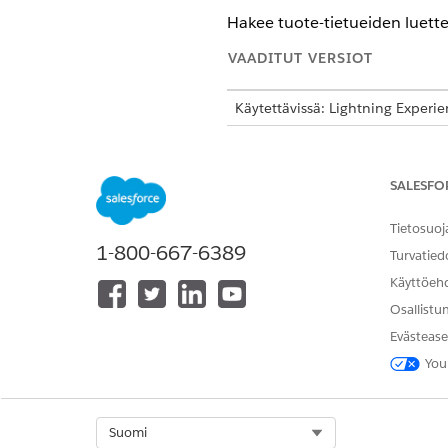
Hakee tuote-tietueiden luette
VAADITUT VERSIOT
Käytettävissä: Lightning Experi
Käytettävissä:
Enterprise
Edition
Media -lisäosa tai jotka sisältyv
toiminnon käyttämiseksi.
SALESFO
Tietosuoj
1-800-667-6389
Turvatied
Tuotetietueiden noutaminen tu
Käyttöeh
Lisätietoja on kohdassa Agentt
Osallistu
Evästease
Toiminnon lisätiedot
You
API-nimi
Select Org
Suomi
Viitetyön tyyppi