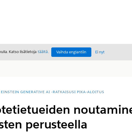
lla. Katso lisätietoja
täältä
.
Vaihda englantiin
Ei nyt
EINSTEIN GENERATIVE AI -RATKAISUSI PIKA-ALOITUS
otetietueiden noutamin
ten perusteella