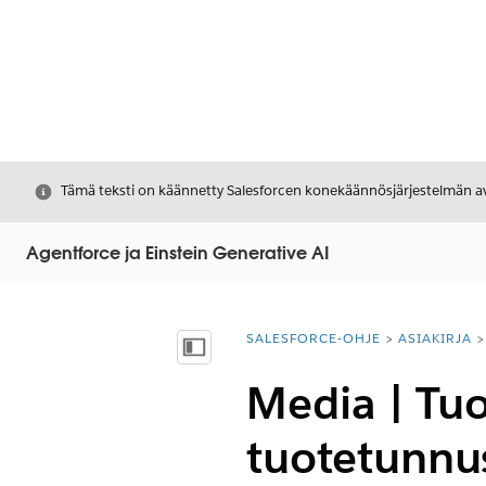
Sulje
Tämä teksti on käännetty Salesforcen konekäännösjärjestelmän avu
Agentforce ja Einstein Generative AI
SALESFORCE-OHJE
ASIAKIRJA
Olet tässä:
Näytä sisällysluettelo
Media | Tu
tuotetunnus