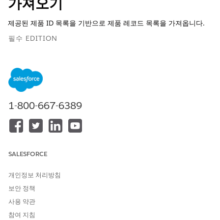
가져오기
제공된 제품 ID 목록을 기반으로 제품 레코드 목록을 가져옵니다.
필수 EDITION
지원 제품: Lightning Experience
지원 제품: Agentforce for Media 추가 기능이 포함되거나
Agentforce 1 Media Edition에 포함된
Enterprise
,
Performance
,
Unlimited
및
Developer
or Edition. 작업에 액
1-800-667-6389
세스하려면 각 사용자에게 Agentforce for Media 추가 기능이
있어야 합니다.
필요한 사용자 권한
SALESFORCE
제품 ID별로 제품 레코드 가져
Media Cloud Base 사용자 권
오기:
한 집합
개인정보 처리방침
표준 에이전트 작업에 대한
일반 사용자 액세스
를 참조하십시오.
보안 정책
사용 약관
작업 세부 사항
참여 지침