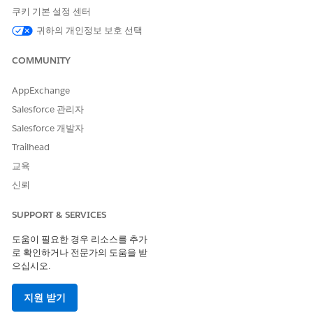
쿠키 기본 설정 센터
API 이름
GetProdtRecByProdtIDs
귀하의 개인정보 보호 선택
참조 작업 유형
표준 작업
COMMUNITY
참조 작업
getProdtRecByProdtIds
AppExchange
이 작업은 하나 이상의 프롬프
아니요
트 템플릿을 실행합니까?
Salesforce 관리자
Salesforce 개발자
Trailhead
교육
이 기사를 통해 문제를 해결했습니까?
신뢰
개선을 위한 의견을 보내주세요.
예
아니요
SUPPORT & SERVICES
도움이 필요한 경우 리소스를 추가
로 확인하거나 전문가의 도움을 받
으십시오.
지원 받기