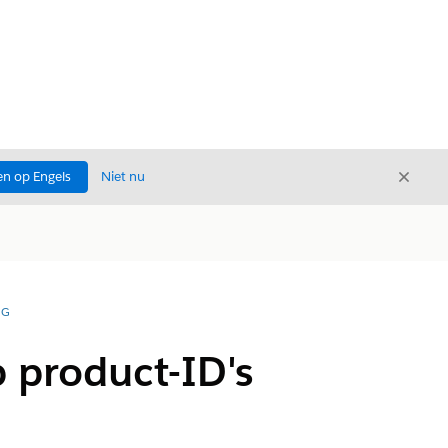
Sluite
n op Engels
Niet nu
Sluiten
NG
 product-ID's