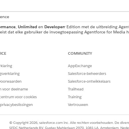
ience
ormance
,
Unlimited
en
Developer
r Edition met de uitbreiding Agen
eist dat elke gebruiker de invoegtoepassing Agentforce for Media h
VEREISTE GEBRUIKERSMACHTIGINGEN
RCE
COMMUNITY
uct-ID's:
Machtigingenset Media Clou
rklaring
AppExchange
erstoegang voor standaardagentacties
.
gsverklaring
Salesforce-beheerders
voorwaarden
Salesforce-ontwikkelaars
en voor deelname
Trailhead
centrum voor cookies
Training
GetProdtRecByProdtIDs
privacybeslissingen
Vertrouwen
Standaardactie
getProdtRecByProdtIds
© Copyright 2026, salesforce.com inc. Alle rechten voorbehouden. De dive
SFDC Netherlands BV, Gustav Mahlerlaan 2970, 1081 LA, Amsterdam, Nede