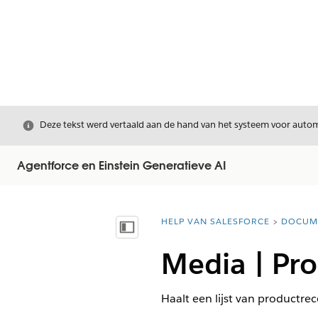
Sluiten
Deze tekst werd vertaald aan de hand van het systeem voor automa
Agentforce en Einstein Generatieve AI
HELP VAN SALESFORCE
DOCUM
U bent hier:
Inhoudsopgave weergeven
Media | Pro
Haalt een lijst van productre