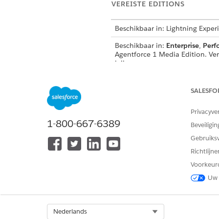
VEREISTE EDITIONS
Beschikbaar in: Lightning Exper
Beschikbaar in:
Enterprise
,
Perf
Agentforce 1 Media Edition. Ver
krijgen.
SALESFO
Productrecords ophalen op prod
Privacyve
Zie
Gemeenschappelijke gebruik
1-800-667-6389
Beveiligin
Gebruiks
Actiedetails
Richtlijn
Voorkeur
API-naam
Uw 
Type verwijzingsactie
Verwijzingsactie
Select Org
Nederlands