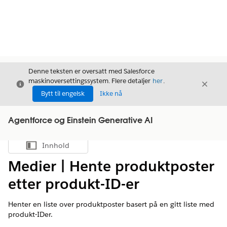
Denne teksten er oversatt med Salesforce
maskinoversettingssystem. Flere detaljer
her
.
Avslutt
Avslut
Avslutt
Bytt til engelsk
Ikke nå
Agentforce og Einstein Generative AI
Innhold
Vis innholdsfortegnelse
Medier | Hente produktposter
etter produkt-ID-er
Henter en liste over produktposter basert på en gitt liste med
produkt-IDer.