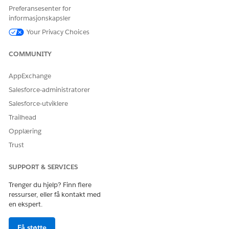
Referansehandling
getProdtRecByProdtIds
Preferansesenter for
informasjonskapsler
Utfører denne handlingen
Nei
Your Privacy Choices
én eller flere ledetekstmaler?
COMMUNITY
AppExchange
HJALP DENNE ARTIKKELEN MED Å LØSE PROBLEMET DITT?
Salesforce-administratorer
La oss få vite det slik at vi kan forbedre!
Salesforce-utviklere
Ja
Nei
Trailhead
Opplæring
Trust
SUPPORT & SERVICES
Trenger du hjelp? Finn flere
ressurser, eller få kontakt med
en ekspert.
Få støtte