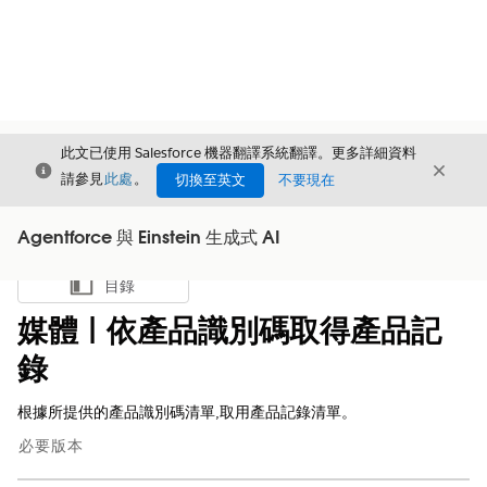
此文已使用 Salesforce 機器翻譯系統翻譯。更多詳細資料
結束
結束
結束
請參見
此處
。
切換至英文
不要現在
Agentforce 與 Einstein 生成式 AI
目錄
顯示目錄
媒體 | 依產品識別碼取得產品記
錄
根據所提供的產品識別碼清單,取用產品記錄清單。
必要版本