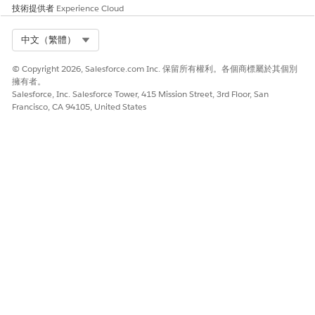
技術提供者
Experience Cloud
Select Org
中文（繁體）
© Copyright 2026, Salesforce.com Inc. 保留所有權利。各個商標屬於其個別
擁有者。
Salesforce, Inc. Salesforce Tower, 415 Mission Street, 3rd Floor, San
Francisco, CA 94105, United States