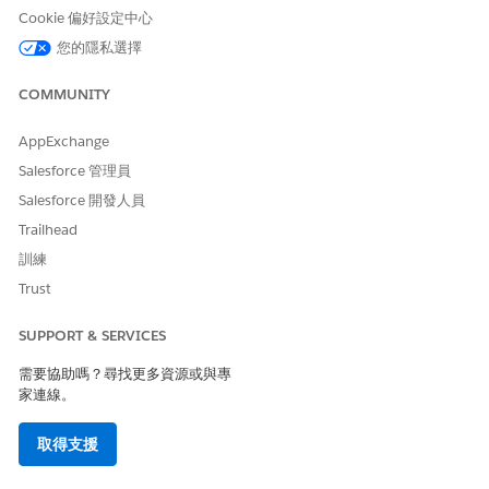
示範本?
Cookie 偏好設定中心
您的隱私選擇
COMMUNITY
此文章是否解決您的問題？
AppExchange
請讓我們知道，以便我們改進！
Salesforce 管理員
是
否
Salesforce 開發人員
Trailhead
訓練
Trust
SUPPORT & SERVICES
需要協助嗎？尋找更多資源或與專
家連線。
取得支援