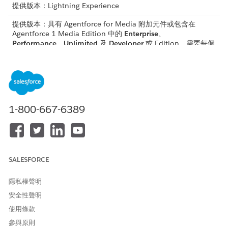
提供版本：Lightning Experience
提供版本：具有 Agentforce for Media 附加元件或包含在
Agentforce 1 Media Edition 中的
Enterprise
、
Performance
、
Unlimited
及
Developer
或 Edition。需要每個
使用者擁有 Agentforce for Media 附加元件才能存取動作。
所需的使用者權限
若要依產品識別碼取得產品記
「媒體雲端基礎使用者」權限
錄:
集
1-800-667-6389
請參閱標準工作人員動作的
一般使用者存取權
。
動作詳細資料
SALESFORCE
API 名稱
GetProdtRecByProdtID
隱私權聲明
參照動作類型
標準動作
安全性聲明
參考動作
getProdtRecByProdtIds
使用條款
參與原則
此動作是否會執行一或多個提
否