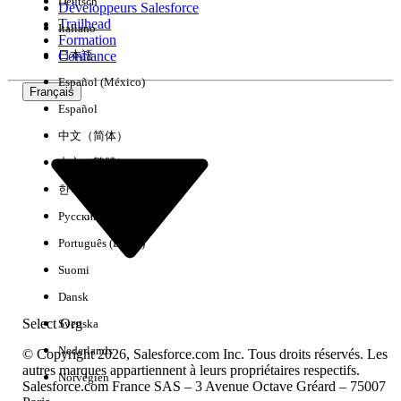
Deutsch
Développeurs Salesforce
Trailhead
Italiano
Expérience
Formation
Confiance
日本語
Español (México)
Français
Español
Effacer tout
Terminé
中文（简体）
中文（繁體）
한국어
Русский
Português (Brasil)
Suomi
Dansk
Select Org
Svenska
Nederlands
© Copyright 2026, Salesforce.com Inc. Tous droits réservés. Les
autres marques appartiennent à leurs propriétaires respectifs.
Norvégien
Salesforce.com France SAS – 3 Avenue Octave Gréard – 75007
Aucun résultat