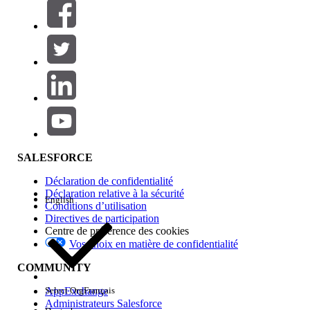
Filtres (0)
SÉLECTIONNER DES FILTRES
Ajouter
Gamme de produits
Impact des fonctionnalités
SALESFORCE
Déclaration de confidentialité
Déclaration relative à la sécurité
English
Conditions d’utilisation
Directives de participation
Centre de préférence des cookies
Vos choix en matière de confidentialité
Edition
COMMUNITY
AppExchange
Select Org
Français
Administrateurs Salesforce