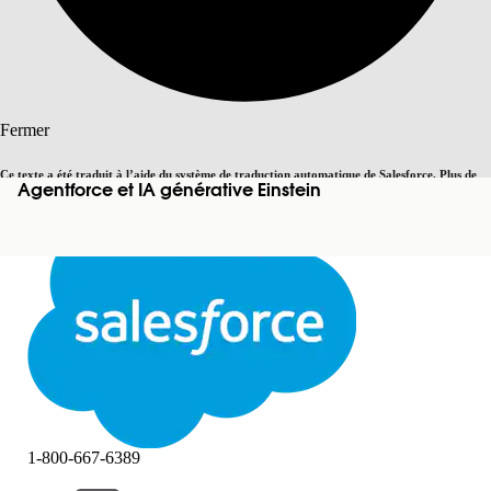
Rechercher
Fermer
Ce texte a été traduit à l’aide du système de traduction automatique de Salesforce. Plus de
Agentforce et IA générative Einstein
Basculer vers la page en anglais
détails, consultez <
cette page
.
Pas maintenant
Fermer
Fermer
1-800-667-6389