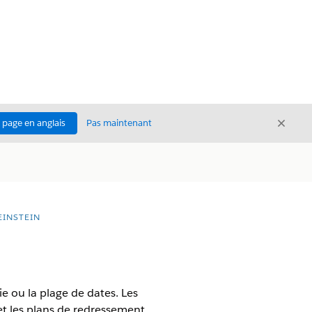
Ferme
a page en anglais
Pas maintenant
Fermer
EINSTEIN
rie ou la plage de dates. Les
et les plans de redressement.