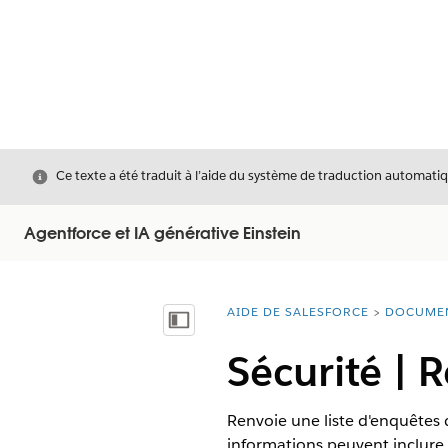
Fermer
Ce texte a été traduit à l’aide du système de traduction automatiq
Agentforce et IA générative Einstein
AIDE DE SALESFORCE
DOCUME
Vous êtes ici :
Afficher la table des matières
Sécurité | 
Renvoie une liste d'enquêtes de
informations peuvent inclure 