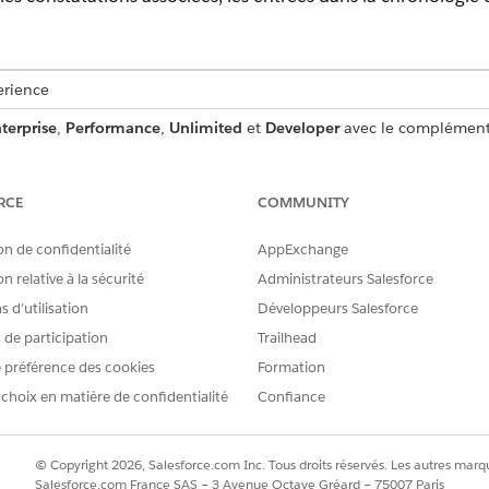
erience
terprise
,
Performance
,
Unlimited
et
Developer
avec le complément S
AUTORISATIONS UTILISATEUR REQUISES
RCE
COMMUNITY
e de sécurité :
Afficher le Centre de sécurité
on de confidentialité
AppExchange
gies de sécurité :
Gérer le Centre de sécurité
n relative à la sécurité
Administrateurs Salesforce
 d’utilisation
Développeurs Salesforce
mun pour les actions
de l'agent standard.
s de participation
Trailhead
 préférence des cookies
Formation
 choix en matière de confidentialité
Confiance
RécupérerEnquêtes
Action standard
© Copyright 2026, Salesforce.com Inc. Tous droits réservés. Les autres marqu
Salesforce.com France SAS – 3 Avenue Octave Gréard – 75007 Paris