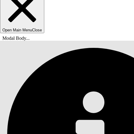
Open Main Menu
Close
Modal Body...
Du är här:
Salesforce-hjälp
Dokument
Snabbstarta din Einstein Generative AI-lösning