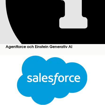
Säkerhet | Hämta 
Returnerar en lista över säkerhetsutredningar, med v
associerade upptäckter, tidslinjeposter och åtgärd
Versioner som krävs
Agentforce och Einstein Generativ AI
Tillgängliga i: Lightning Experience
Tillgängliga i:
Enterprise
,
Performance
,
Unlimited
Agentforce 1
Editions.
An
Visa sidor i Säkerhetscenter:
Stäng
För att skapa och redigera säkerhetspolicyer:
Se
Vanlig användaråtkomst för standardagentåtg
Den här texten har översatts med Salesforces maskinöversättningssystem. Mer information
h
Åtgärdsdetaljer
API-namn