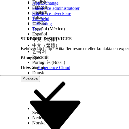
English
AppExchange
Français
Salesforce-administratörer
Deutsch
Salesforce-utvecklare
Italiano
Trailhead
日本語
Utbildning
Español (México)
Trust
Español
SUPPORT & SERVICES
中文（简体）
中文（繁體）
Behöver du hjälp? Hitta fler resurser eller kontakta en exper
한국어
Русский
Få support
Português (Brasil)
Drivs av
Suomi
Experience Cloud
Dansk
Svenska
Select Org
Svenska
Nederlands
Norska