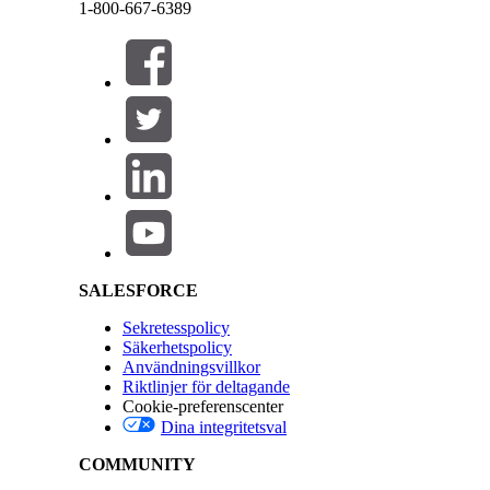
1-800-667-6389
Referensåtgärdstyp
Stäng
Stäng
Kör detta verktyg en eller flera uppmaningsmallar
Obligatorisk konfiguration
Salesforce Help | Article
Riktlinjer och överväganden
Använd
för att uppt
RetrieveInvestigations
undersökningsdetaljer.
Stöder filtrering efter undersökningsfas, kategori 
SALESFORCE
Inkluderar associerade upptäckter, tidslinjeposter
Returnerar en mappning av undersöknings-ID till 
Sekretesspolicy
Upptäcker befintliga undersökningar innan specif
Säkerhetspolicy
Användningsvillkor
Riktlinjer för deltagande
Cookie-preferenscenter
LÖSTE DENNA ARTIKEL DITT PROBLEM?
Dina integritetsval
Berätta för oss vad vi kan förbättra!
COMMUNITY