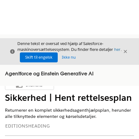
Denne tekst er oversat ved hjælp af Salesforce-
maskinoversættelsessystem. Du finder flere detaljer
her
.
Luk
Luk
Luk
Skift til engelsk
Ikke nu
Agentforce og Einstein Generative AI
Indhold
Vis indholdsfortegnelse
Sikkerhed | Hent rettelsesplan
Returnerer en komplet sikkerhedsagenthjælpsplan, herunder
alle tilknyttede elementer og kørselsdetaljer.
EDITIONSHEADING