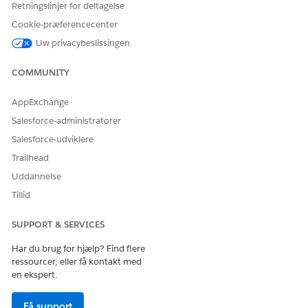
Retningslinjer for deltagelse
flere
meddelelsesskabeloner?
Cookie-præferencecenter
Uw privacybeslissingen
Påkrævet opsætning
Aktiver Sikkerhedscenter og
Sikkerhedsagent med
COMMUNITY
brugertilladelsen Vis
Sikkerhedscenter eller
Administrer
AppExchange
Sikkerhedscenter.
Salesforce-administratorer
Salesforce-udviklere
Retningslinjer og overvejelser
Trailhead
sporer fremskridt og detaljer om
RetrieveRemediationPlan
Uddannelse
afhjælpningsindsatsen.
Tillid
Kræver et id for en rettelsesplan for at hente den
komplette planregistrering.
SUPPORT & SERVICES
Returnerer alle tilknyttede rettelsesplanelementer,
herunder kørselsdetaljer og status.
Har du brug for hjælp? Find flere
ressourcer, eller få kontakt med
en ekspert.
LØSTE DENNE ARTIKEL DIT PROBLEM?
Få support