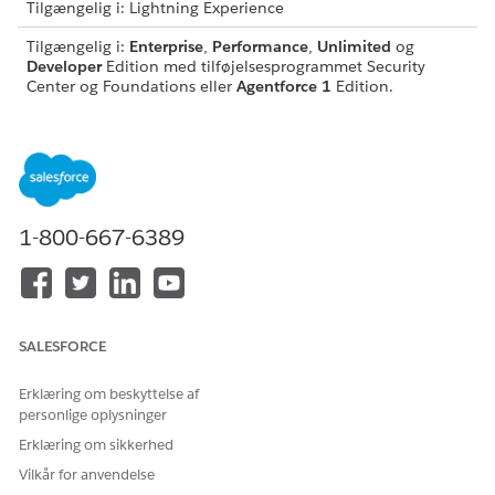
Tilgængelig i: Lightning Experience
Tilgængelig i:
Enterprise
,
Performance
,
Unlimited
og
Developer
Edition med tilføjelsesprogrammet Security
Center og Foundations eller
Agentforce 1
Edition.
BRUGERTILLADELSER PÅKRÆVET
Hvis du vil se
Vis Sikkerhedscenter
Sikkerhedscenter-sider:
1-800-667-6389
Hvis du vil oprette og
Administrer
redigere
Sikkerhedscenter
sikkerhedspolitikker:
Se
Almen brugeradgang til standardagenthandlinger
.
SALESFORCE
Handlingsdetaljer
Erklæring om beskyttelse af
personlige oplysninger
API-navn
RetrieveRemediationPlan
Erklæring om sikkerhed
Referencehandlingstype
Standardhandling
Vilkår for anvendelse
Kører dette værktøj en eller
Nej