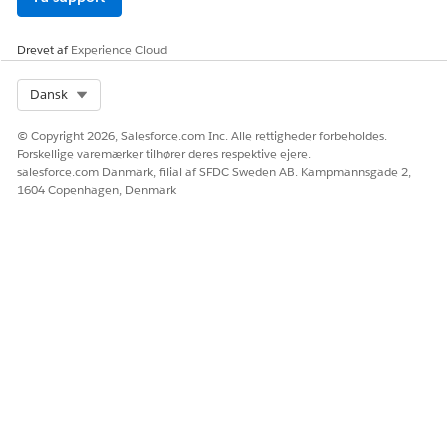
Giv os besked, så vi kan forbedre os!
Drevet af
Experience Cloud
Ja
Nej
Select Org
Dansk
© Copyright 2026, Salesforce.com Inc. Alle rettigheder forbeholdes.
Forskellige varemærker tilhører deres respektive ejere.
salesforce.com Danmark, filial af SFDC Sweden AB. Kampmannsgade 2,
1604 Copenhagen, Denmark