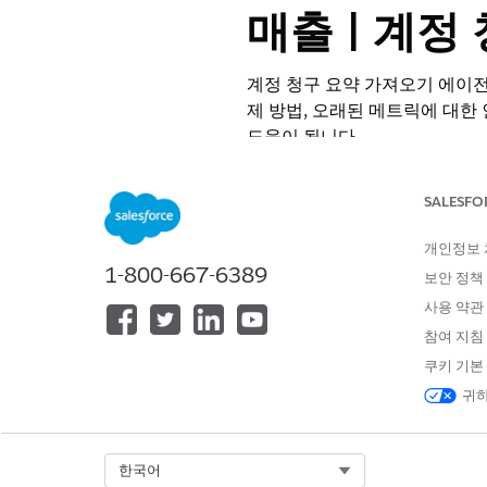
매출 | 계정
계정 청구 요약 가져오기 에이전
제 방법, 오래된 메트릭에 대한
도움이 됩니다.
필수 EDITION
SALESFO
지원 제품: Lightning Experience
개인정보
지원 제품: Agentforce 직원 에이전
1-800-667-6389
보안 정책
Developer
Edition을 사용할 수 
사용 약관
능이 필요합니다.
참여 지침
필요한
쿠키 기본
귀하
직원 에이전트에서 작업 실행:
Select Org
한국어