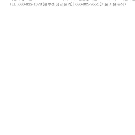
TEL : 080-822-1378 (솔루션 상담 문의) | 080-805-9651 (기술 지원 문의)
직원 에이전트 액세스 관리
를 
GetAccountBillingSummary
프롬프트
계정 청구서 가져오기 요약
템플릿을 실행합니까?
예
Revenue Cloud용 Agentf
청구 직원 지원 설정
하는 계정입니다.