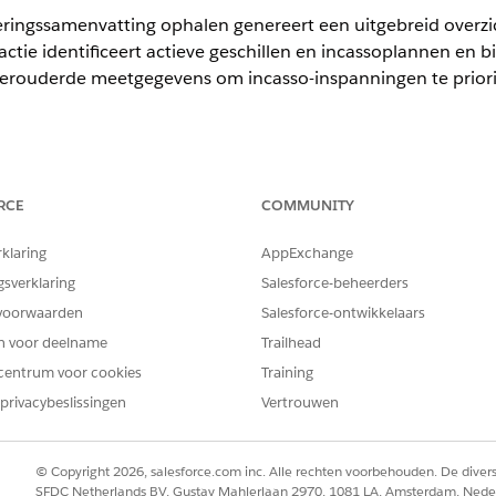
ringssamenvatting ophalen genereert een uitgebreid overzic
ctie identificeert actieve geschillen en incassoplannen en bie
 verouderde meetgegevens om incasso-inspanningen te priori
ience
RCE
COMMUNITY
mited
en
Developer
Edition van Revenue Cloud Advanced en Revenu
 vereist Einstein GPT, de uitbreiding Agentforce serviceagent, de u
rklaring
AppExchange
gsverklaring
Salesforce-beheerders
IKERSMACHTIGINGEN
voorwaarden
Salesforce-ontwikkelaars
n Werknemer:
en voor deelname
Trailhead
Factureringsinningen
centrum voor cookies
Training
EN
privacybeslissingen
Vertrouwen
Herstelspecialist
Zie
Toegang van medewerker
© Copyright 2026, salesforce.com inc. Alle rechten voorbehouden. De dive
SFDC Netherlands BV, Gustav Mahlerlaan 2970, 1081 LA, Amsterdam, Nede