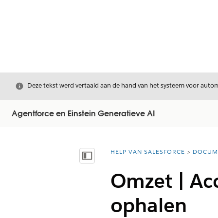
Sluiten
Deze tekst werd vertaald aan de hand van het systeem voor automa
Agentforce en Einstein Generatieve AI
HELP VAN SALESFORCE
DOCUM
U bent hier:
Inhoudsopgave weergeven
Omzet | Ac
ophalen