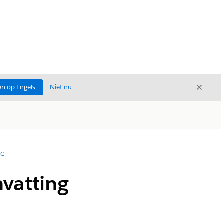
Sluite
n op Engels
Niet nu
Sluiten
NG
vatting