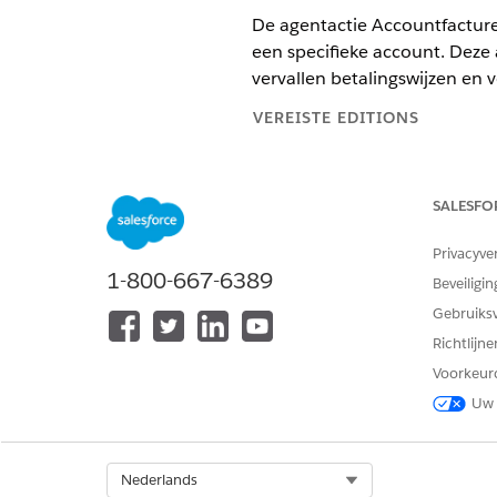
De agentactie Accountfacture
een specifieke account. Deze a
vervallen betalingswijzen en
VEREISTE EDITIONS
Beschikbaar in: Lightning Exper
SALESFO
Beschikbaar in:
Enterprise
,
Unli
Agentforce Employee Agent. Deze
uitbreiding Gebruiksbeheer.
Privacyve
1-800-667-6389
Beveiligin
VEREISTE GEBRU
Gebruiks
Acties uitvoeren in agenten va
Richtlijn
Voorkeur
Uw 
Select Org
Nederlands