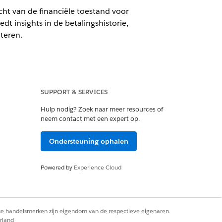
ht van de financiële toestand voor
dt insights in de betalingshistorie,
teren.
SUPPORT & SERVICES
e Cloud Billing met de uitbreiding
itbreiding Flex Credits Meting en de
Hulp nodig? Zoek naar meer resources of
neem contact met een expert op.
Ondersteuning ophalen
Powered by
Experience Cloud
agenten beheren
.
rse handelsmerken zijn eigendom van de respectieve eigenaren.
rland