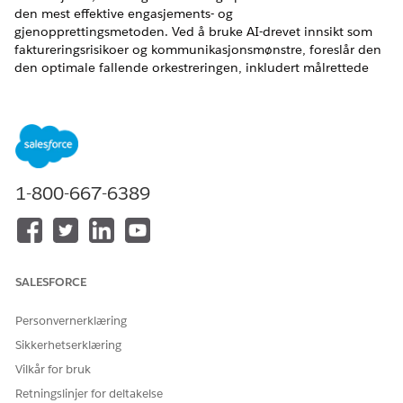
den mest effektive engasjements- og
gjenopprettingsmetoden. Ved å bruke AI-drevet innsikt som
faktureringsrisikoer og kommunikasjonsmønstre, foreslår den
den optimale fallende orkestreringen, inkludert målrettede
påminnelser, samtaler eller, i scenarier med høyere risiko,
handlinger som å bruke forsinkede gebyrer, suspendere
tjenester eller eskalere saken.
NØDVENDIGE UTGAVER
1-800-667-6389
Tilgjengelig i Lightning Experience
Tilgjengelig i
Enterprise
,
Unlimited
og
Developer
Edition av
Revenue Cloud Advanced og Revenue Cloud Billing med
tillegget Agentforce Employee Agent. Den krever Einstein
GPT, tillegget Agentforce tjenesteagent, tillegget Flex
SALESFORCE
Credits Metering og tillegget Bruksbehandling.
Personvernerklæring
NØDVENDIG
Sikkerhetserklæring
BRUKERTILLATELSE
Vilkår for bruk
For å utføre handlinger i
Faktureringssamlinger
Retningslinjer for deltakelse
Ansatt-agenter: