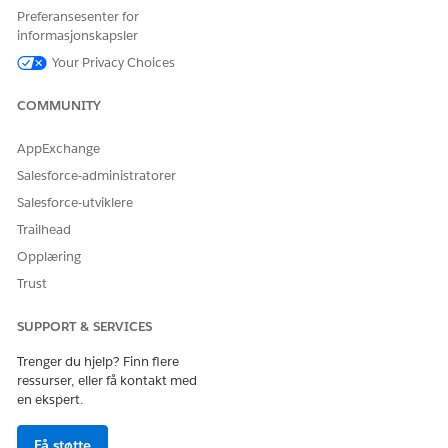
OG
Preferansesenter for
informasjonskapsler
Gjenopprettingsspesialist
Your Privacy Choices
Se
Behandle agenttilgang
for ansatte
.
COMMUNITY
Handlingsdetaljer
AppExchange
Salesforce-administratorer
API-navn
GetDunningStrategy
Salesforce-utviklere
Referansehandlingstype
Standardhandling
Trailhead
Referansehandling
Hent Dunning-strategi
Opplæring
Trust
Utfører denne handlingen
Ja
én eller flere ledetekstmaler?
SUPPORT & SERVICES
Nødvendig oppsett
Konfigurere Agentforce for
Trenger du hjelp? Finn flere
Revenue Cloud
ressurser, eller få kontakt med
Konfigurere Assistanse for
en ekspert.
fakturering av ansatte
Få støtte