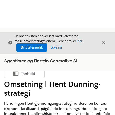
Denne teksten er oversatt med Salesforce
maskinoversettingssystem. Flere detaljer
her
.
Avslutt
Avslut
Avslutt
Bytt til engelsk
Ikke nå
Agentforce og Einstein Generative AI
Innhold
Vis innholdsfortegnelse
Omsetning | Hent Dunning-
strategi
Handlingen Hent gjennomgangsstrategi vurderer en kontos
økonomiske tilstand, pågående innsamlingsarbeid, tidligere
interaksjoner, betalingshistorikk og åpne tvister for å anbefale