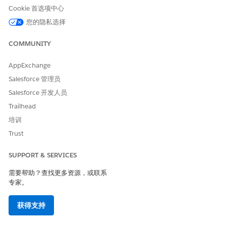
Cookie 首选项中心
安全中心用户权限的安全中心
和安全客服人员。
您的隐私选择
COMMUNITY
指南和注意事项
为关联调查结果、时间线条目和受影响的实
SaveInvestigation
AppExchange
例奠定了基础。
Salesforce 管理员
通过在不存在 ID 时创建新调查或在提供 ID 时更新当前记录来
Salesforce 开发人员
执行更新插入操作。
Trailhead
保留分析期间发现的调查详细信息，并将其保存到永久存储，以
便数据可供以后使用。
培训
跟踪调查类别、风险级别和状态。
Trust
SUPPORT & SERVICES
本文章是否解决您的问题？
需要帮助？查找更多资源，或联系
专家。
请与我们共享您的想法，以便我们进行改进！
是
否
获得支持