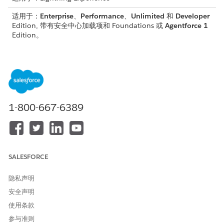
适用于：
Enterprise
、
Performance
、
Unlimited
和
Developer
Edition, 带有安全中心加载项和 Foundations 或
Agentforce 1
Edition。
所需用户权限
查看安全中心页面：
查看安全中心
创建和编辑安全策略：
管理安全中心
1-800-667-6389
请参阅标准客服人员操作的
通用用户访问权限
。
操作详细信息
SALESFORCE
API 名称
SaveInvestigation
引用操作类型
标准操作
隐私声明
安全声明
此工具是否运行一个或多个提
否
使用条款
示模板？
参与准则
所需设置
打开具有查看安全中心或管理