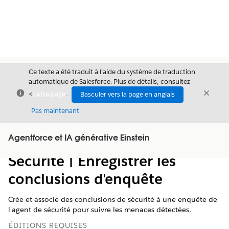
Ce texte a été traduit à l’aide du système de traduction
automatique de Salesforce. Plus de détails, consultez
Fermer
Ferme
<
cette page
.
Basculer vers la page en anglais
Fermer
Pas maintenant
Table des
Agentforce et IA générative Einstein
Afficher la table des matières
matières
Sécurité | Enregistrer les
conclusions d'enquête
Crée et associe des conclusions de sécurité à une enquête de
l'agent de sécurité pour suivre les menaces détectées.
ÉDITIONS REQUISES