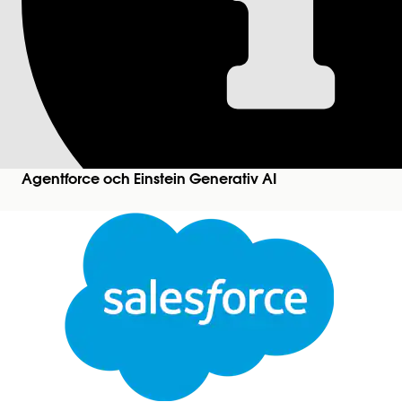
Säkerhet | Spara u
Skapar och associerar säkerhetsresultat med en sä
Versioner som krävs
Tillgängliga i: Lightning Experience
Agentforce och Einstein Generativ AI
Tillgängliga i:
Enterprise
,
Performance
,
Unlimited
Agentforce 1
Editions.
An
Visa sidor i Säkerhetscenter:
För att skapa och redigera säkerhetspolicyer:
Stäng
Se
Vanlig användaråtkomst för standardagentåtg
Den här texten har översatts med Salesforces maskinöversättningssystem. Mer information
h
Åtgärdsdetaljer
API-namn
Referensåtgärdstyp