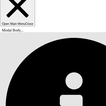
Open Main Menu
Close
Modal Body...
Du är här:
Salesforce-hjälp
Dokument
Snabbstarta din Einstein Generative AI-lösning