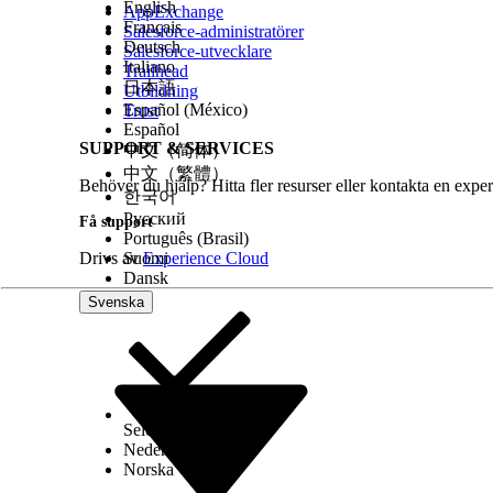
English
AppExchange
Français
Salesforce-administratörer
Deutsch
Salesforce-utvecklare
Italiano
Trailhead
日本語
Utbildning
Español (México)
Trust
Español
SUPPORT & SERVICES
中文（简体）
中文（繁體）
Behöver du hjälp? Hitta fler resurser eller kontakta en exper
한국어
Русский
Få support
Português (Brasil)
Drivs av
Suomi
Experience Cloud
Dansk
Svenska
Select Org
Svenska
Nederlands
Norska