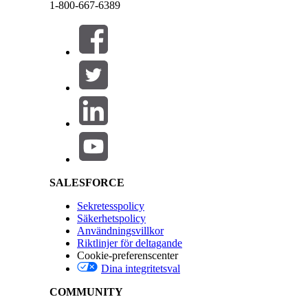
1-800-667-6389
Kör detta verktyg en eller flera uppmaningsmallar
Stäng
Stäng
Obligatorisk konfiguration
Riktlinjer och överväganden
Salesforce Help | Article
skapar nya sökpos
SaveInvestigationFinding
Hämtar resultat från olika källor för hotdetekterin
Associerar flera upptäckter med en enskild unders
SALESFORCE
LÖSTE DENNA ARTIKEL DITT PROBLEM?
Sekretesspolicy
Berätta för oss vad vi kan förbättra!
Säkerhetspolicy
Användningsvillkor
Riktlinjer för deltagande
Cookie-preferenscenter
Dina integritetsval
COMMUNITY