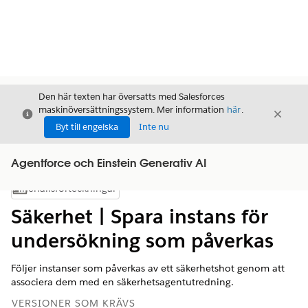
Den här texten har översatts med Salesforces
maskinöversättningssystem. Mer information
här
.
Stäng
Stäng
Stäng
Byt till engelska
Inte nu
Agentforce och Einstein Generativ AI
Innehållsförteckningar
Visa innehållsförteckning
Säkerhet | Spara instans för
undersökning som påverkas
Följer instanser som påverkas av ett säkerhetshot genom att
associera dem med en säkerhetsagentutredning.
VERSIONER SOM KRÄVS