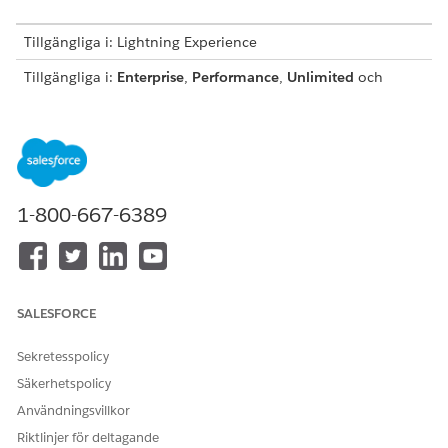
Tillgängliga i: Lightning Experience
Tillgängliga i:
Enterprise
,
Performance
,
Unlimited
och
Developer
Editions med tillägget Säkerhetscenter och
Foundations eller
Agentforce 1
Editions.
ANVÄNDARBEHÖRIGHETER SOM KRÄVS
Visa sidor i Säkerhetscenter:
Visa Säkerhetscenter
1-800-667-6389
För att skapa och redigera
Hantera Säkerhetscenter
säkerhetspolicyer:
Se
Vanlig användaråtkomst för standardagentåtgärder
.
SALESFORCE
Åtgärdsdetaljer
Sekretesspolicy
API-namn
SaveInvestigationImpactedI
Säkerhetspolicy
nstance
Användningsvillkor
Referensåtgärdstyp
Standardåtgärd
Riktlinjer för deltagande