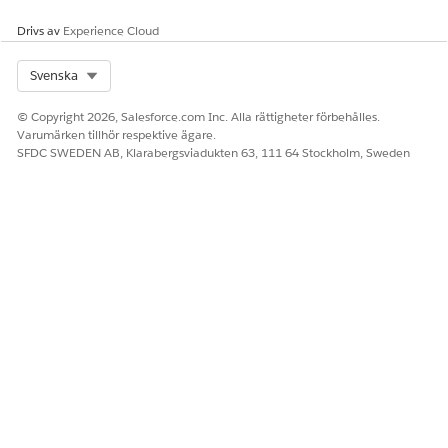
Berätta för oss vad vi kan förbättra!
Drivs av
Experience Cloud
Ja
Nej
Select Org
Svenska
© Copyright 2026, Salesforce.com Inc. Alla rättigheter förbehålles.
Varumärken tillhör respektive ägare.
SFDC SWEDEN AB, Klarabergsviadukten 63, 111 64 Stockholm, Sweden