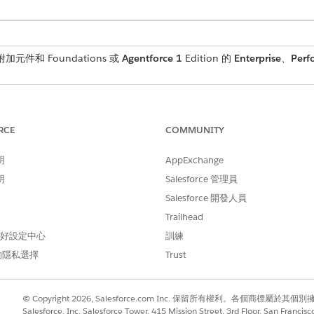
 附加元件和 Foundations 或
Agentforce 1
Edition 的
Enterprise
、
Perf
所需的使用者權限
RCE
COMMUNITY
檢視 Security Center
管理 Security Center
明
AppExchange
明
Salesforce 管理員
使用者存取權
。
Salesforce 開發人員
Trailhead
 偏好設定中心
訓練
SaveInvestigationImpactedI
的隱私選擇
Trust
標準動作
© Copyright 2026, Salesforce.com Inc. 保留所有權利。各個商標屬於其個
本?
否
Salesforce, Inc. Salesforce Tower, 415 Mission Street, 3rd Floor, San Francis