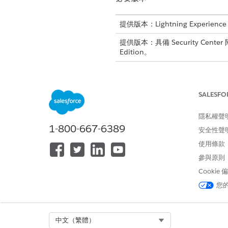
提供版本：Lightning Experience
提供版本：具備 Security Center
Edition。
若要檢視 Security Center 頁面：
SALESFO
若要建立和編輯安全性原則：
隱私權聲
1-800-667-6389
安全性聲
請參閱標準工作人員動作的
一般
使用條款
參與原則
動作詳細資料
Cookie
API 名稱
您
參照動作類型
Select Org
中文（繁體）
此工具是否會執行一或多個提示範