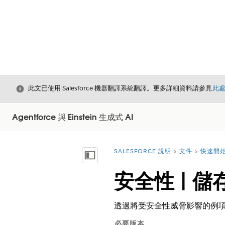
結束
此文已使用 Salesforce 機器翻譯系統翻譯。更多詳細資料請參見
此
Agentforce 與 Einstein 生成式 AI
SALESFORCE 說明
文件
快速開始 
您位於此處：
顯示目錄
安全性 | 
透過將受安全性威脅影響的例項與 S
必要版本