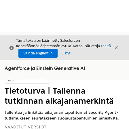
Tämä teksti on käännetty Salesforcen
konekäännösjärjestelmän avulla. Katso lisätietoja
täältä
.
Sulje
Sulje
Sulje
Vaihda englantiin
Ei nyt
Agentforce ja Einstein Generative AI
Sisällysluettelo
Näytä sisällysluettelo
Tietoturva | Tallenna
tutkinnan aikajanamerkintä
Tallentaa ja linkittää aikajanan tapahtumat Security Agent -
tutkimukseen seuratakseen suojaustapahtumien järjestystä.
VAADITUT VERSIOT