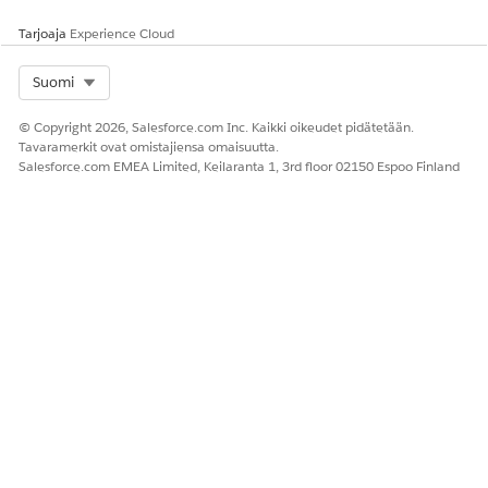
hyökkäyksen edistymisen ymmärrystä.
Tarjoaja
Experience Cloud
Select Org
Suomi
RATKAISIKO TÄMÄ ARTIKKELI ONGELMASI?
Anna palautetta, jotta voimme kehittyä!
© Copyright 2026, Salesforce.com Inc. Kaikki oikeudet pidätetään.
Tavaramerkit ovat omistajiensa omaisuutta.
Kyllä
Ei
Salesforce.com EMEA Limited, Keilaranta 1, 3rd floor 02150 Espoo Finland