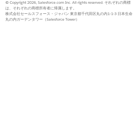
© Copyright 2026, Salesforce.com Inc. All rights reserved. それぞれの商標
複数のタイムラインエントリを使用してインシデントの全体像
は、それぞれの商標所有者に帰属します。
を作成します。
株式会社セールスフォース・ジャパン 東京都千代田区丸の内1-1-3 日本生命
フォレンジック分析と攻撃の進行状況の理解を促進します。
丸の内ガーデンタワー（Salesforce Tower）
この記事で問題は解決されましたか?
ご意見をお待ちしております。
はい
いいえ