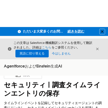
ただいま大変多くのお問い合わせをいただいており、ご連絡までにお時間を頂戴しております
続きを読む
Clo
この文章は Salesforce 機械翻訳システムを使用して翻訳
されました。詳細は
こちら
をご参照ください。
閉じる
閉じ
閉じる
英語に切り替える
今はしません
AgentforceおよびEinstein生成AI
目次
目次を表示
セキュリティ | 調査タイムライ
ンエントリの保存
タイムラインイベントを記録してセキュリティエージェントの調
査にリンクし、セキュリティイベントのシーケンスを追跡しま