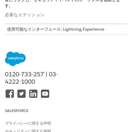
す。
必要なエディション
使用可能なインターフェース: Lightning Experience
使用可能なエディション: Security Center アドオンが付属する
Enterprise
Edition、
Performance Edition
、
Unlimited
Edition、および
Developer
Edition と、Foundations Edition
または
Agentforce 1
Edition。
必要なユーザー権限
0120-733-257 | 03-
4222-1000
[セキュリティセンター] ペー
「セキュリティセンターの表
ジを表示する
示」
セキュリティポリシーを作成
「セキュリティセンターの管
および編集する
理」
SALESFORCE
「標準エージェントアクションの
共通ユーザーアクセス
」を参
照してください。
プライバシーに関する声明
セキュリティに関する声明