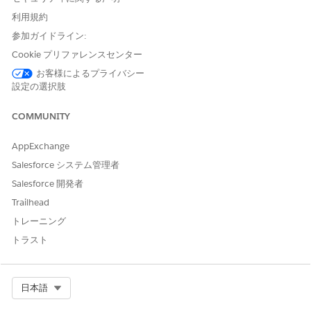
アクションの詳細
利用規約
API 参照名
SaveInvestigationTimelineE
参加ガイドライン:
ntry
Cookie プリファレンスセンター
参照アクション種別
標準アクション
お客様によるプライバシー
設定の選択肢
このツールでは 1 つ以上のプ
いいえ
ロンプトテンプレートが実行
COMMUNITY
されますか?
AppExchange
必要な設定
[セキュリティセンターを表示]
または [セキュリティセンター
Salesforce システム管理者
の管理] ユーザー権限を持つセ
Salesforce 開発者
キュリティセンターとセキュ
リティエージェントを有効に
Trailhead
します。
トレーニング
トラスト
ガイドラインと考慮事項
は、調査に関連するイベン
SaveInvestigationTimelineEntry
トの時系列のタイムラインを維持します。
Select Org
日本語
セキュリティインシデントの順序と進行状況を確立します。