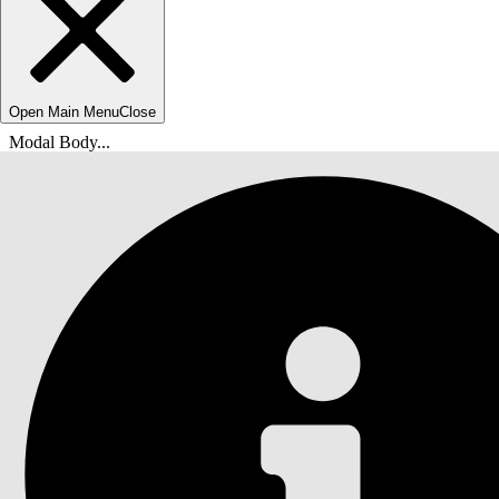
Open Main Menu
Close
Modal Body...
Du er her:
Salesforce Hjelp
Dokumenter
Hurtigstart Einstein generative AI-løsning