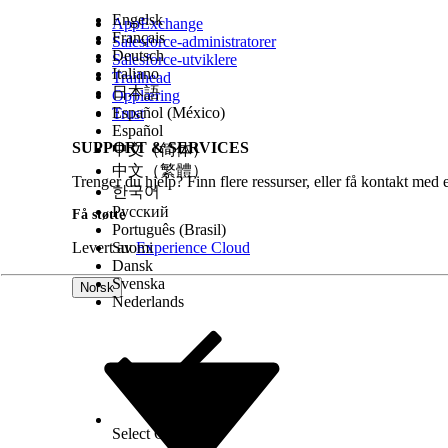
Engelsk
AppExchange
Français
Salesforce-administratorer
Deutsch
Salesforce-utviklere
Italiano
Trailhead
日本語
Opplæring
Español (México)
Trust
Español
SUPPORT & SERVICES
中文（简体）
中文（繁體）
Trenger du hjelp? Finn flere ressurser, eller få kontakt med 
한국어
Русский
Få støtte
Português (Brasil)
Levert av
Suomi
Experience Cloud
Dansk
Svenska
Norsk
Nederlands
Select Org
Norsk