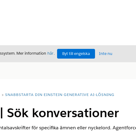
gssystem. Mer information
här
.
Byt till engelska
Inte nu
T
SNABBSTARTA DIN EINSTEIN GENERATIVE AI-LÖSNING
 | Sök konversationer
talsavskrifter för specifika ämnen eller nyckelord. Agentfor