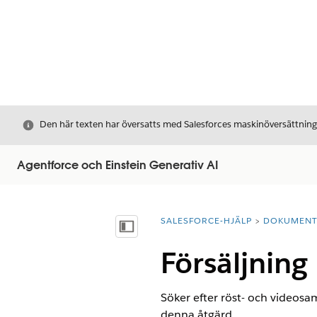
Stäng
Den här texten har översatts med Salesforces maskinöversättnin
Agentforce och Einstein Generativ AI
SALESFORCE-HJÄLP
DOKUMEN
Du är här:
Visa innehållsförteckning
Försäljning
Söker efter röst- och videosam
denna åtgärd.