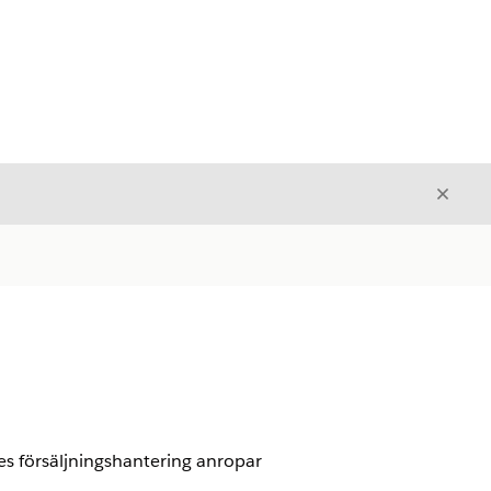
Stäng
Stäng
ces försäljningshantering anropar