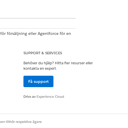
ör försäljning eller Agentforce för en
 tillägget Agentforce för försäljning
SUPPORT & SERVICES
Behöver du hjälp? Hitta fler resurser eller
ingen Agentforce Sales Management
kontakta en expert.
ingen Agentforce Kontohantering
Få support
Drivs av
Experience Cloud
en tillhör respektive ägare.