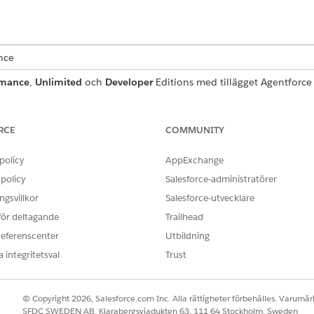
ence
rmance
,
Unlimited
och
Developer
Editions med tillägget Agentforce f
force 1 Sales eller en branschversion. Kräver att varje användare har
 för att komma åt åtgärderna.
RCE
COMMUNITY
IGHETER SOM KRÄVS
policy
AppExchange
agent:
Använd behörighetsuppsättn
policy
Salesforce-administratörer
ring:
Använd behörighetsuppsättn
gsvillkor
Salesforce-utvecklare
standardagentåtgärder
.
 för deltagande
Trailhead
referenscenter
Utbildning
 integritetsval
Trust
Sökkonversationer
© Copyright 2026, Salesforce.com Inc. Alla rättigheter förbehålles. Varumärk
Standardåtgärd
SFDC SWEDEN AB, Klarabergsviadukten 63, 111 64 Stockholm, Sweden