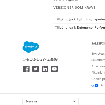
VERSIONER SOM KRÄVS
Tillgängliga i: Lightning Experi
Tillgängliga i:
Enterprise
,
Perfo
bransch, eller inkluderat i Agent
eller Agentforce för en bransch
SALESFO
ANVÄNDARBEHÖR
Sekretess
Använda en Sales Management-
1-800-667-6389
Säkerhets
Använda Agentforce Kontohante
Användnin
Se
Vanlig användaråtkomst för 
Riktlinjer
Cookie-p
Åtgärdsdetaljer
Dina
API-namn
Select Org
Svenska
Referensåtgärdstyp