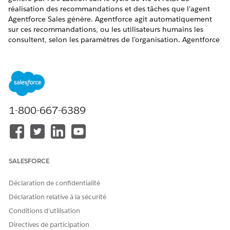
réalisation des recommandations et des tâches que l'agent
Agentforce Sales génère. Agentforce agit automatiquement
sur ces recommandations, ou les utilisateurs humains les
consultent, selon les paramètres de l'organisation. Agentforce
Sales Management appelle cette action.
ÉDITIONS REQUISES
Disponible avec : Lightning Experience
1-800-667-6389
Disponible avec : les éditions
Enterprise
,
Performance
,
Unlimited
et
Developer
avec le complément Agentforce
pour la vente ou Agentforce pour l'industrie, ou incluses
dans Agentforce 1 Sales ou une édition Industry. Nécessite
que chaque utilisateur dispose du complément Agentforce
pour les ventes ou Agentforce pour un secteur d'activité
SALESFORCE
pour accéder aux actions.
Déclaration de confidentialité
AUTORISATIONS
Déclaration relative à la sécurité
UTILISATEUR REQUISES
Conditions d’utilisation
Pour utiliser un agent de
Utiliser Agentforce Sales
Gestion des ventes :
Management
Directives de participation