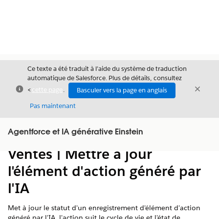
Ce texte a été traduit à l’aide du système de traduction
automatique de Salesforce. Plus de détails, consultez
Fermer
Ferme
<
cette page
.
Basculer vers la page en anglais
Fermer
Pas maintenant
Table des
Agentforce et IA générative Einstein
Afficher la table des matières
matières
Ventes | Mettre à jour
l'élément d'action généré par
l'IA
Met à jour le statut d'un enregistrement d'élément d'action
généré par l'IA. L'action suit le cycle de vie et l'état de