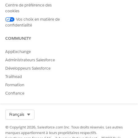
Centre de préférence des
Pour utiliser Agentforce
Ensemble d'autorisations
cookies
Pipeline Management :
Utiliser Gestion du pipeline
Agentforce
Vos choix en matière de
confidentialité
Consultez
Accès utilisateur commun pour les actions
de
l'agent standard.
COMMUNITY
Détails de l'action
AppExchange
Administrateurs Salesforce
Nom d'API
UpdateAiGenActionItem
Développeurs Salesforce
Type d'action de référence
Action standard
Trailhead
Formation
Cette action exécute-t-elle
Non
un ou plusieurs modèles
Confiance
d'invite ?
Configuration requise
Configurer Agentforce
Pipeline Management
Select Org
Français
© Copyright 2026, Salesforce.com Inc. Tous droits réservés. Les autres
Considérations et consignes
marques appartiennent à leurs propriétaires respectifs.