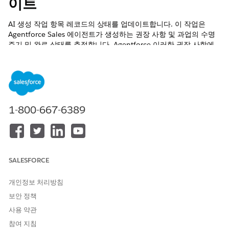
이트
AI 생성 작업 항목 레코드의 상태를 업데이트합니다. 이 작업은
Agentforce Sales 에이전트가 생성하는 권장 사항 및 과업의 수명
주기 및 완료 상태를 추적합니다. Agentforce 이러한 권장 사항에
대해 자동으로 조치를 취하거나 조직 설정에 따라 사용자가 권장 사
항을 검토합니다. Agentforce Sales Management에서 이 작업을
호출합니다.
필수 EDITION
1-800-667-6389
지원 제품: Lightning Experience
지원 제품: 세일즈용 Agentforce 또는 Industry 추가 기능용
Agentforce가 포함된
Enterprise
,
Performance
,
Unlimited
및
Developer
Edition 또는 Agentforce 1 Sales 또는 Industry
SALESFORCE
Edition에 포함되어 있습니다. 각 사용자에게 세일즈용
Agentforce 또는 산업용 Agentforce 추가 기능이 있어야만 작업
개인정보 처리방침
에 액세스할 수 있습니다.
보안 정책
필요한 사용자 권한
사용 약관
참여 지침
세일즈 관리 에이전트 사용:
Agentforce 세일즈 관리 사용