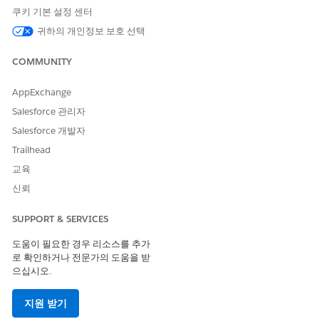
쿠키 기본 설정 센터
Agentforce 파이프라인 관리
Agentforce 파이프라인 관리
귀하의 개인정보 보호 선택
사용:
권한 집합 사용
표준 에이전트 작업에 대한
일반 사용자 액세스
를 참조하십시오.
COMMUNITY
AppExchange
작업 세부 사항
Salesforce 관리자
API 이름
UpdateAiGenActionItem
Salesforce 개발자
Trailhead
참조 작업 유형
표준 작업
교육
이 작업은 하나 이상의 프롬프
아니요
신뢰
트 템플릿을 실행합니까?
필수 설정
Agentforce 파이프라인 관리
SUPPORT & SERVICES
설정
도움이 필요한 경우 리소스를 추가
로 확인하거나 전문가의 도움을 받
지침 및 고려 사항
으십시오.
Agentforce 패널에서 이 작업은 세일즈 관리 에이전트를 통해
지원 받기
서만 시작할 수 있습니다.