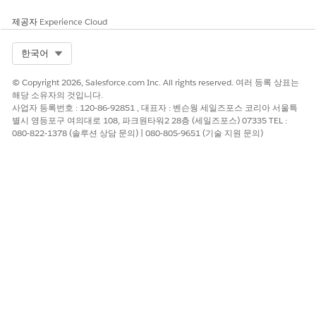
이 작업은 사용자가 제안을 이미 수락했는지 또는 거부했는지
여부를 추적하여 중복 작업을 방지합니다.
제공자
Experience Cloud
에이전트 사용자만 AiGenActionItem 레코드를 만들 수 있습니
다.
Select Org
한국어
이 작업을 수행하려면 세일즈 계정 계획 및 파이프라인 관리가
필요합니다. 해당 작업이 없으면 이 작업을 참조하는 에이전트
© Copyright 2026, Salesforce.com Inc. All rights reserved. 여러 등록 상표는
를 사용하거나 복제하려고 할 때
InvocableTarget not fou
해당 소유자의 것입니다.
사업자 등록번호 : 120-86-92851 , 대표자 : 벤슨웡 세일즈포스 코리아 서울특
nd
오류가 발생합니다.
별시 영등포구 여의대로 108, 파크원타워2 28층 (세일즈포스) 07335 TEL :
080-822-1378 (솔루션 상담 문의) | 080-805-9651 (기술 지원 문의)
이 기사를 통해 문제를 해결했습니까?
개선을 위한 의견을 보내주세요.
예
아니요